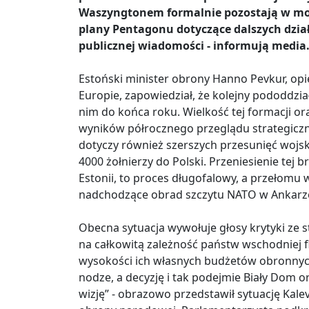
Waszyngtonem formalnie pozostają w mocy
plany Pentagonu dotyczące dalszych dzia
publicznej wiadomości - informują media
Estoński minister obrony Hanno Pevkur, opi
Europie, zapowiedział, że kolejny pododdzia
nim do końca roku. Wielkość tej formacji ora
wyników półrocznego przeglądu strategic
dotyczy również szerszych przesunięć wojsk
4000 żołnierzy do Polski. Przeniesienie tej b
Estonii, to proces długofalowy, a przełomu
nadchodzące obrad szczytu NATO w Ankarz
Obecna sytuacja wywołuje głosy krytyki ze 
na całkowitą zależność państw wschodniej fl
wysokości ich własnych budżetów obronnych.
nodze, a decyzję i tak podejmie Biały Dom o
wizję” - obrazowo przedstawił sytuację Kale