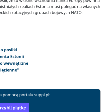
ślił, że to właśnie wschodnia flanka Europy powinna
stniałych realiach Estonia musi polegać na własnych
łtyckich rotacyjnych grupach bojowych NATO.
o posiłki
enta Estonii
wo wewnętrzne
ięzienne"
a pomocą portalu suppi.pl: