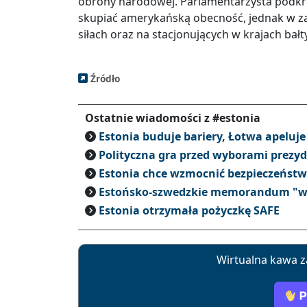
obrony narodowej. Parlamentarzysta podkre
skupiać amerykańską obecność, jednak w zai
siłach oraz na stacjonujących w krajach ba
Źródło
Ostatnie wiadomości z #estonia
Estonia buduje bariery, Łotwa apeluje 
Polityczna gra przed wyborami prezyd
Estonia chce wzmocnić bezpieczeńst
Estońsko-szwedzkie memorandum "w
Estonia otrzymała pożyczkę SAFE
Wirtualna kawa z