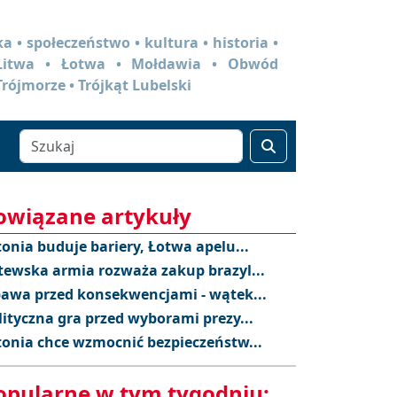
a • społeczeństwo • kultura • historia •
 Litwa • Łotwa • Mołdawia • Obwód
Trójmorze • Trójkąt Lubelski
owiązane artykuły
tonia buduje bariery, Łotwa apelu...
tewska armia rozważa zakup brazyl...
awa przed konsekwencjami - wątek...
lityczna gra przed wyborami prezy...
tonia chce wzmocnić bezpieczeństw...
opularne w tym tygodniu: