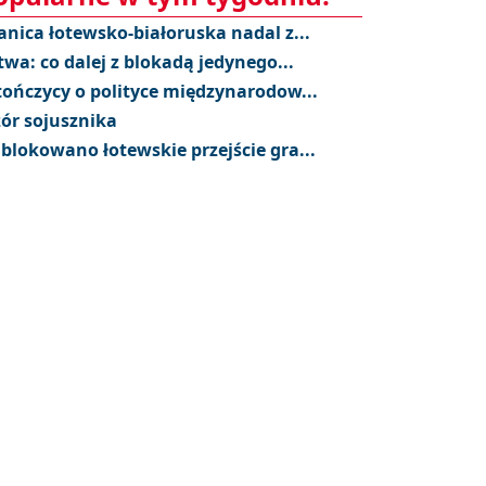
anica łotewsko-białoruska nadal z...
twa: co dalej z blokadą jedynego...
tończycy o polityce międzynarodow...
ór sojusznika
blokowano łotewskie przejście gra...