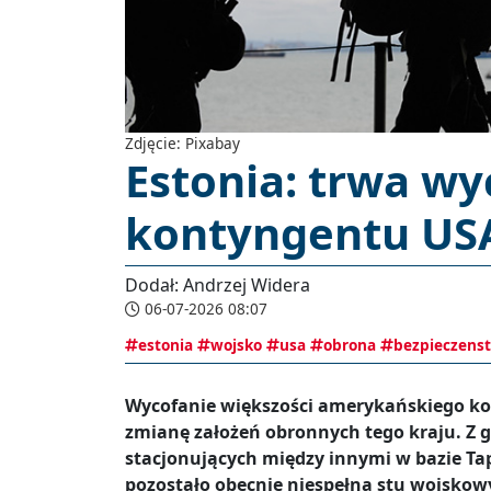
Zdjęcie: Pixabay
Estonia: trwa wy
kontyngentu US
Dodał: Andrzej Widera
06-07-2026 08:07
estonia
wojsko
usa
obrona
bezpieczens
Wycofanie większości amerykańskiego k
zmianę założeń obronnych tego kraju. Z gr
stacjonujących między innymi w bazie Tap
pozostało obecnie niespełna stu wojsko