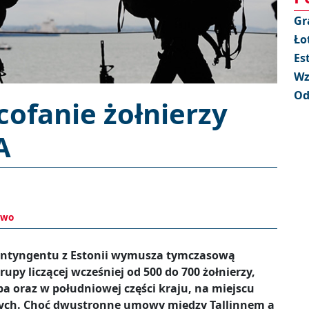
Gr
Ło
Es
Wz
Od
cofanie żołnierzy
A
two
ontyngentu z Estonii wymusza tymczasową
upy liczącej wcześniej od 500 do 700 żołnierzy,
a oraz w południowej części kraju, na miejscu
wych. Choć dwustronne umowy między Tallinnem a