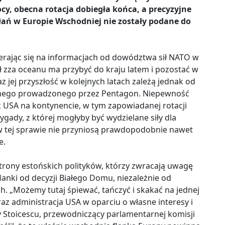
, obecna rotacja dobiegła końca, a precyzyjne
łań w Europie Wschodniej nie zostały podane do
.
erając się na informacjach od dowództwa sił NATO w
ł zza oceanu ma przybyć do kraju latem i pozostać w
z jej przyszłość w kolejnych latach zależą jednak od
znego prowadzonego przez Pentagon. Niepewność
 USA na kontynencie, w tym zapowiadanej rotacji
rygady, z której mogłyby być wydzielane siły dla
 w tej sprawie nie przyniosą prawdopodobnie nawet
e.
strony estońskich polityków, którzy zwracają uwagę
anki od decyzji Białego Domu, niezależnie od
 „Możemy tutaj śpiewać, tańczyć i skakać na jednej
raz administracja USA w oparciu o własne interesy i
v Stoicescu, przewodniczący parlamentarnej komisji