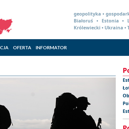
geopolityka • gospodark
Białoruś • Estonia •
Królewiecki • Ukraina • 
CJA
OFERTA
INFORMATOR
P
Es
Ło
Ob
Po
Es
P