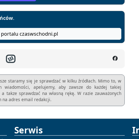
yńców
.
 portalu czaswschodni.pl
sze staramy się je sprawdzać w kilku źródłach. Mimo to, w
ch wiadomości, apelujemy, aby zawsze do każdej takiej
m, a takze sprawdzać na własną rękę. W razie zauważonych
 na adres email redakcji.
Serwis
I