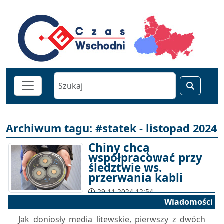
Archiwum tagu: #statek - listopad 2024
Chiny chcą
współpracować przy
śledztwie ws.
przerwania kabli
29-11-2024 12:54
Wiadomości
Jak doniosły media litewskie, pierwszy z dwóch