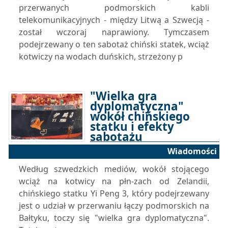
przerwanych podmorskich kabli
telekomunikacyjnych - między Litwą a Szwecją -
został wczoraj naprawiony. Tymczasem
podejrzewany o ten sabotaż chiński statek, wciąż
kotwiczy na wodach duńskich, strzeżony p
"Wielka gra
dyplomatyczna"
wokół chińskiego
statku i efekty
sabotażu
Wiadomości
28-11-2024 11:14
Według szwedzkich mediów, wokół stojącego
wciąż na kotwicy na płn-zach od Zelandii,
chińskiego statku Yi Peng 3, który podejrzewany
jest o udział w przerwaniu łączy podmorskich na
Bałtyku, toczy się "wielka gra dyplomatyczna".