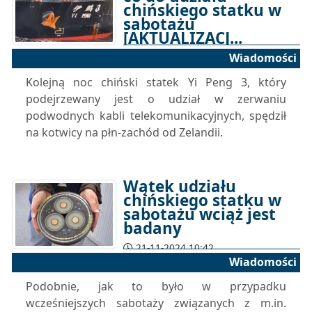
chińskiego statku w
sabotażu
[AKTUALIZACJ...
Wiadomości
22-11-2024 10:15
Kolejną noc chiński statek Yi Peng 3, który
podejrzewany jest o udział w zerwaniu
podwodnych kabli telekomunikacyjnych, spędził
na kotwicy na płn-zachód od Zelandii.
Wątek udziału
chińskiego statku w
sabotażu wciąż jest
badany
21-11-2024 10:42
Wiadomości
Podobnie, jak to było w przypadku
wcześniejszych sabotaży związanych z m.in.