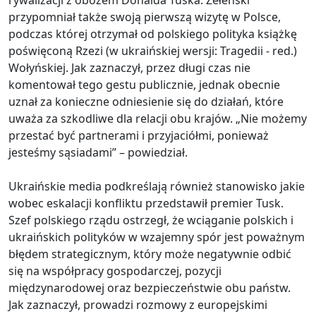
rywalizacji z obozem Donalda Tuska. Zełenski
przypomniał także swoją pierwszą wizytę w Polsce,
podczas której otrzymał od polskiego polityka książkę
poświęconą Rzezi (w ukraińskiej wersji: Tragedii - red.)
Wołyńskiej. Jak zaznaczył, przez długi czas nie
komentował tego gestu publicznie, jednak obecnie
uznał za konieczne odniesienie się do działań, które
uważa za szkodliwe dla relacji obu krajów. „Nie możemy
przestać być partnerami i przyjaciółmi, ponieważ
jesteśmy sąsiadami” – powiedział.
Ukraińskie media podkreślają również stanowisko jakie
wobec eskalacji konfliktu przedstawił premier Tusk.
Szef polskiego rządu ostrzegł, że wciąganie polskich i
ukraińskich polityków w wzajemny spór jest poważnym
błędem strategicznym, który może negatywnie odbić
się na współpracy gospodarczej, pozycji
międzynarodowej oraz bezpieczeństwie obu państw.
Jak zaznaczył, prowadzi rozmowy z europejskimi