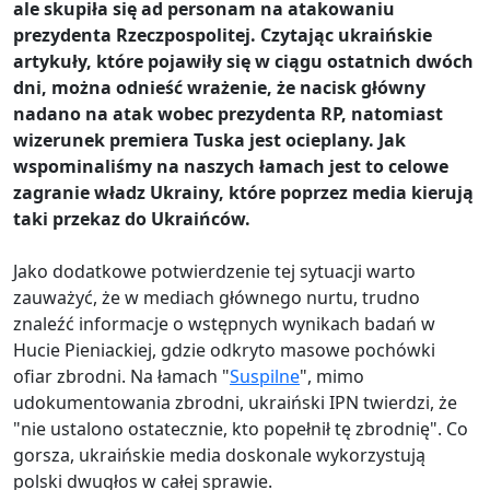
ale skupiła się ad personam na atakowaniu
prezydenta Rzeczpospolitej. Czytając ukraińskie
artykuły, które pojawiły się w ciągu ostatnich dwóch
dni, można odnieść wrażenie, że nacisk główny
nadano na atak wobec prezydenta RP, natomiast
wizerunek premiera Tuska jest ocieplany. Jak
wspominaliśmy na naszych łamach jest to celowe
zagranie władz Ukrainy, które poprzez media kierują
taki przekaz do Ukraińców.
Jako dodatkowe potwierdzenie tej sytuacji warto
zauważyć, że w mediach głównego nurtu, trudno
znaleźć informacje o wstępnych wynikach badań w
Hucie Pieniackiej, gdzie odkryto masowe pochówki
ofiar zbrodni. Na łamach "
Suspilne
", mimo
udokumentowania zbrodni, ukraiński IPN twierdzi, że
"nie ustalono ostatecznie, kto popełnił tę zbrodnię". Co
gorsza, ukraińskie media doskonale wykorzystują
polski dwugłos w całej sprawie.