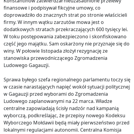
Konstantinow zatwierdzał nieuzasadnione przelewy
finansowe i podpisywał fikcyjne umowy, co
doprowadziło do znacznych strat po stronie właścicieli
firmy. W innym wątku zarzutów mowa jest o
dodatkowych stratach przekraczających 600 tysięcy lei.
W toku postępowania zabezpieczono i skonfiskowano
część jego majątku. Sam oskarżony nie przyznaje się do
winy. W połowie listopada złożył rezygnację ze
stanowiska przewodniczącego Zgromadzenia
Ludowego Gagauzji.
Sprawa byłego szefa regionalnego parlamentu toczy się
w czasie narastających napięć wokół sytuacji politycznej
w Gagauzji przed wyborami do Zgromadzenia
Ludowego zaplanowanymi na 22 marca. Władze
centralne zapowiadają ścisły nadzór nad kampanią
wyborczą, podkreślając, że przepisy nowego Kodeksu
Wyborczego Mołdawii będą miały pierwszeństwo przed
lokalnymi regulacjami autonomii. Centralna Komisja