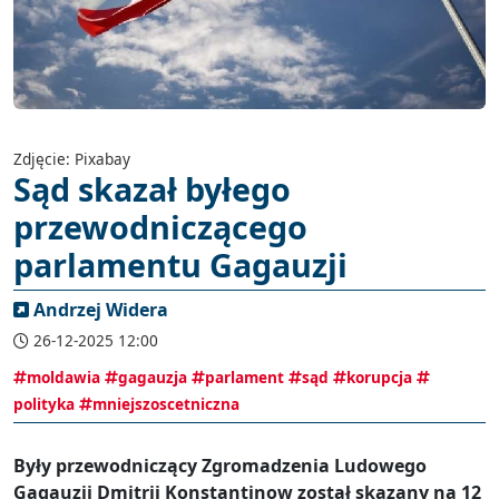
Zdjęcie: Pixabay
Sąd skazał byłego
przewodniczącego
parlamentu Gagauzji
Andrzej Widera
26-12-2025 12:00
moldawia
gagauzja
parlament
sąd
korupcja
polityka
mniejszoscetniczna
Były przewodniczący Zgromadzenia Ludowego
Gagauzji Dmitrij Konstantinow został skazany na 12