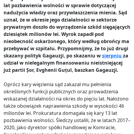
lat pozbawienia wolności w sprawie dotyczącej
nadużycia władzy oraz przywłaszczenia mienia. Sąd
uznał, że w okresie jego działalności w sektorze
prywatnym doszło do wyrządzenia szkód sięgających
dziesiątek milionów lei. Wyrok zapadł pod
nieobecność oskarżonego, który według obrońcy ma
przebywać w szpitalu. Przypomnijmy, że to już drugi
skazany polityk Gagauzji, po skazaniu w
sierpniu
za
udział w nielegalnym finansowaniu nieistniejącej
już partii Șor, Evghenii Guțul, baszkan Gagauzji.
Oprócz kary więzienia sąd zakazał mu pełnienia
określonych funkcji publicznych oraz prowadzenia
wskazanej działalności na okres do pięciu lat. Nałożono
także obowiązek naprawienia szkody w wysokości 46
milionów lei. Prokuratura domagała się kary 13 lat
pozbawienia wolności. Śledczy ustalili, że w latach 2017–
2020, jako dyrektor spółki handlowej w Komracie,