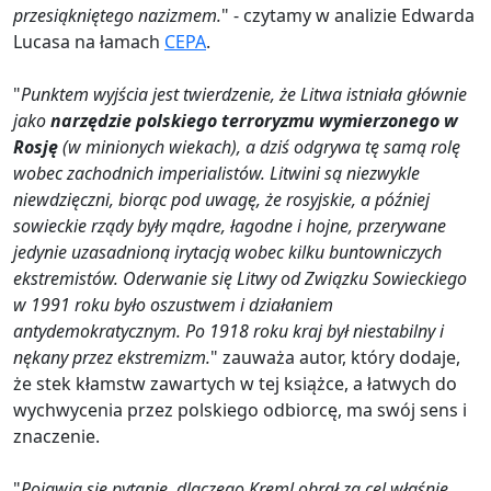
przesiąkniętego nazizmem.
" - czytamy w analizie Edwarda
Lucasa na łamach
CEPA
.
"
Punktem wyjścia jest twierdzenie, że Litwa istniała głównie
jako
narzędzie polskiego terroryzmu wymierzonego w
Rosję
(w minionych wiekach), a dziś odgrywa tę samą rolę
wobec zachodnich imperialistów. Litwini są niezwykle
niewdzięczni, biorąc pod uwagę, że rosyjskie, a później
sowieckie rządy były mądre, łagodne i hojne, przerywane
jedynie uzasadnioną irytacją wobec kilku buntowniczych
ekstremistów. Oderwanie się Litwy od Związku Sowieckiego
w 1991 roku było oszustwem i działaniem
antydemokratycznym. Po 1918 roku kraj był niestabilny i
nękany przez ekstremizm.
" zauważa autor, który dodaje,
że stek kłamstw zawartych w tej książce, a łatwych do
wychwycenia przez polskiego odbiorcę, ma swój sens i
znaczenie.
"
Pojawia się pytanie, dlaczego Kreml obrał za cel właśnie