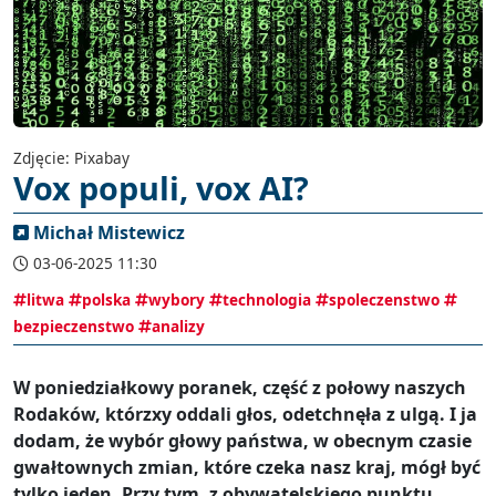
Zdjęcie: Pixabay
Vox populi, vox AI?
Michał Mistewicz
03-06-2025 11:30
litwa
polska
wybory
technologia
spoleczenstwo
bezpieczenstwo
analizy
W poniedziałkowy poranek, część z połowy naszych
Rodaków, którzxy oddali głos, odetchnęła z ulgą. I ja
dodam, że wybór głowy państwa, w obecnym czasie
gwałtownych zmian, które czeka nasz kraj, mógł być
tylko jeden. Przy tym, z obywatelskiego punktu