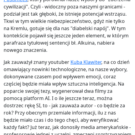
cywilizacji". Czyli - widoczny poza naszymi granicami -
podział jest tak głęboki, że istnieje potencjał wstrząsu.
Tkwi w tym wielkie niebezpieczeństwo, gdyż nie tylko
na Kremlu, gotuje się dla nas "diabelski napój". W tym
kontekście pojawił się jeszcze jeden element, w którym
parafraza tytułowej sentencji bł. Alkuina, nabiera
nowego znaczenia.
Jak zauważył znany youtuber
Kuba Klawiter
, na co dzień
omawiający nowinki technologiczne, na nasze wybory,
dokonywane czasem pod wpływem emocji, coraz
częściej będzie miała wpływ sztuczna inteligencja. Na
poparcie swojej tezy, wygenerował dwa filmy za
pomocą platform AI. I o ile jeszcze teraz, można
dostrzec rękę SI, to - jak zauważa autor - co będzie za
rok? Przy obecnym przemiale informacji, ilu z nas
będzie miało czas i do tego chęci, aby weryfikować
każdy fakt? Już teraz, jak donosiły media amerykańskie -
profesorowie jednej z uczelni, zmęczeni rozstrzyganiem