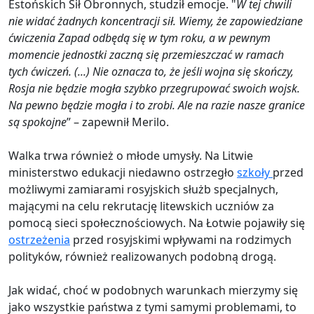
Estońskich Sił Obronnych, studził emocje. "
W tej chwili
nie widać żadnych koncentracji sił. Wiemy, że zapowiedziane
ćwiczenia Zapad odbędą się w tym roku, a w pewnym
momencie jednostki zaczną się przemieszczać w ramach
tych ćwiczeń. (...) Nie oznacza to, że jeśli wojna się skończy,
Rosja nie będzie mogła szybko przegrupować swoich wojsk.
Na pewno będzie mogła i to zrobi. Ale na razie nasze granice
są spokojne
” – zapewnił Merilo.
Walka trwa również o młode umysły. Na Litwie
ministerstwo edukacji niedawno ostrzegło
szkoły
przed
możliwymi zamiarami rosyjskich służb specjalnych,
mającymi na celu rekrutację litewskich uczniów za
pomocą sieci społecznościowych. Na Łotwie pojawiły się
ostrzeżenia
przed rosyjskimi wpływami na rodzimych
polityków, również realizowanych podobną drogą.
Jak widać, choć w podobnych warunkach mierzymy się
jako wszystkie państwa z tymi samymi problemami, to