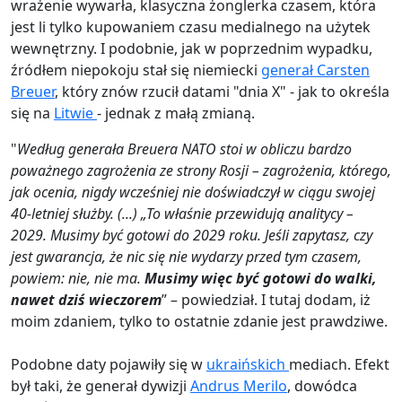
wrażenie wywarła, klasyczna żonglerka czasem, która
jest li tylko kupowaniem czasu medialnego na użytek
wewnętrzny. I podobnie, jak w poprzednim wypadku,
źródłem niepokoju stał się niemiecki
generał Carsten
Breuer
, który znów rzucił datami "dnia X" - jak to określa
się na
Litwie
- jednak z małą zmianą.
"
Według generała Breuera NATO stoi w obliczu bardzo
poważnego zagrożenia ze strony Rosji – zagrożenia, którego,
jak ocenia, nigdy wcześniej nie doświadczył w ciągu swojej
40-letniej służby. (...) „To właśnie przewidują analitycy –
2029. Musimy być gotowi do 2029 roku. Jeśli zapytasz, czy
jest gwarancja, że nic się nie wydarzy przed tym czasem,
powiem: nie, nie ma.
Musimy więc być gotowi do walki,
nawet dziś wieczorem
” – powiedział. I tutaj dodam, iż
moim zdaniem, tylko to ostatnie zdanie jest prawdziwe.
Podobne daty pojawiły się w
ukraińskich
mediach. Efekt
był taki, że generał dywizji
Andrus Merilo
, dowódca