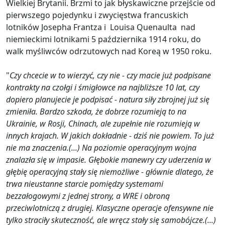
Wielkiej Brytanii. Brzmi to jak błyskawiczne przejście od
pierwszego pojedynku i zwycięstwa francuskich
lotników Josepha Frantza i Louisa Quenaulta nad
niemieckimi lotnikami 5 października 1914 roku, do
walk myśliwców odrzutowych nad Koreą w 1950 roku.
"
Czy chcecie w to wierzyć, czy nie - czy macie już podpisane
kontrakty na czołgi i śmigłowce na najbliższe 10 lat, czy
dopiero planujecie je podpisać - natura siły zbrojnej już się
zmieniła. Bardzo szkoda, że dobrze rozumieją to na
Ukrainie, w Rosji, Chinach, ale zupełnie nie rozumieją w
innych krajach. W jakich dokładnie - dziś nie powiem. To już
nie ma znaczenia.(...) Na poziomie operacyjnym wojna
znalazła się w impasie. Głębokie manewry czy uderzenia w
głębię operacyjną stały się niemożliwe - głównie dlatego, że
trwa nieustanne starcie pomiędzy systemami
bezzałogowymi z jednej strony, a WRE i obroną
przeciwlotniczą z drugiej. Klasyczne operacje ofensywne nie
tylko straciły skuteczność, ale wręcz stały się samobójcze.(...)