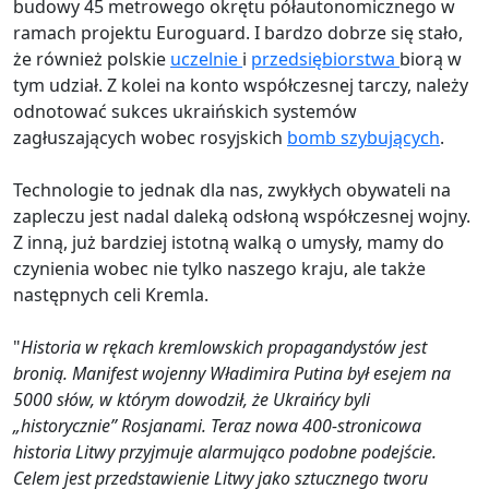
budowy 45 metrowego okrętu półautonomicznego w
ramach projektu Euroguard. I bardzo dobrze się stało,
że również polskie
uczelnie
i
przedsiębiorstwa
biorą w
tym udział. Z kolei na konto współczesnej tarczy, należy
odnotować sukces ukraińskich systemów
zagłuszających wobec rosyjskich
bomb szybujących
.
Technologie to jednak dla nas, zwykłych obywateli na
zapleczu jest nadal daleką odsłoną współczesnej wojny.
Z inną, już bardziej istotną walką o umysły, mamy do
czynienia wobec nie tylko naszego kraju, ale także
następnych celi Kremla.
"
Historia w rękach kremlowskich propagandystów jest
bronią. Manifest wojenny Władimira Putina był esejem na
5000 słów, w którym dowodził, że Ukraińcy byli
„historycznie” Rosjanami. Teraz nowa 400-stronicowa
historia Litwy przyjmuje alarmująco podobne podejście.
Celem jest przedstawienie Litwy jako sztucznego tworu