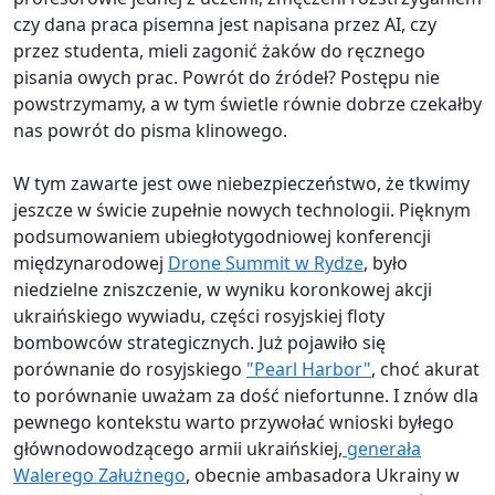
czy dana praca pisemna jest napisana przez AI, czy
przez studenta, mieli zagonić żaków do ręcznego
pisania owych prac. Powrót do źródeł? Postępu nie
powstrzymamy, a w tym świetle równie dobrze czekałby
nas powrót do pisma klinowego.
W tym zawarte jest owe niebezpieczeństwo, że tkwimy
jeszcze w świcie zupełnie nowych technologii. Pięknym
podsumowaniem ubiegłotygodniowej konferencji
międzynarodowej
Drone Summit w Rydze
, było
niedzielne zniszczenie, w wyniku koronkowej akcji
ukraińskiego wywiadu, części rosyjskiej floty
bombowców strategicznych. Już pojawiło się
porównanie do rosyjskiego
"Pearl Harbor"
, choć akurat
to porównanie uważam za dość niefortunne. I znów dla
pewnego kontekstu warto przywołać wnioski byłego
głównodowodzącego armii ukraińskiej,
generała
Walerego Załużnego
, obecnie ambasadora Ukrainy w