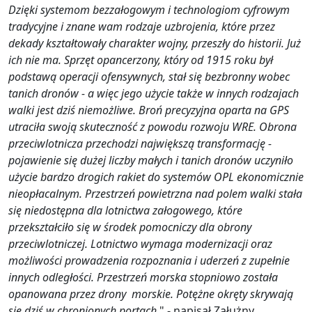
Dzięki systemom bezzałogowym i technologiom cyfrowym
tradycyjne i znane wam rodzaje uzbrojenia, które przez
dekady kształtowały charakter wojny, przeszły do historii. Już
ich nie ma. Sprzęt opancerzony, który od 1915 roku był
podstawą operacji ofensywnych, stał się bezbronny wobec
tanich dronów - a więc jego użycie także w innych rodzajach
walki jest dziś niemożliwe. Broń precyzyjna oparta na GPS
utraciła swoją skuteczność z powodu rozwoju WRE. Obrona
przeciwlotnicza przechodzi największą transformację -
pojawienie się dużej liczby małych i tanich dronów uczyniło
użycie bardzo drogich rakiet do systemów OPL ekonomicznie
nieopłacalnym. Przestrzeń powietrzna nad polem walki stała
się niedostępna dla lotnictwa załogowego, które
przekształciło się w środek pomocniczy dla obrony
przeciwlotniczej. Lotnictwo wymaga modernizacji oraz
możliwości prowadzenia rozpoznania i uderzeń z zupełnie
innych odległości. Przestrzeń morska stopniowo została
opanowana przez drony morskie. Potężne okręty skrywają
się dziś w chronionych portach
." - napisał Załużny.