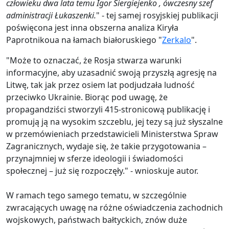
człowieku dwa lata temu Igor Siergiejenko , ówczesny szef
administracji Łukaszenki.
" - tej samej rosyjskiej publikacji
poświęcona jest inna obszerna analiza Kiryła
Paprotnikoua na łamach białoruskiego "
Zerkalo
".
"Może to oznaczać, że Rosja stwarza warunki
informacyjne, aby uzasadnić swoją przyszłą agresję na
Litwę, tak jak przez osiem lat podjudzała ludność
przeciwko Ukrainie. Biorąc pod uwagę, że
propagandziści stworzyli 415-stronicową publikację i
promują ją na wysokim szczeblu, jej tezy są już słyszalne
w przemówieniach przedstawicieli Ministerstwa Spraw
Zagranicznych, wydaje się, że takie przygotowania –
przynajmniej w sferze ideologii i świadomości
społecznej – już się rozpoczęły." - wnioskuje autor.
W ramach tego samego tematu, w szczególnie
zwracających uwagę na różne oświadczenia zachodnich
wojskowych, państwach bałtyckich, znów duże