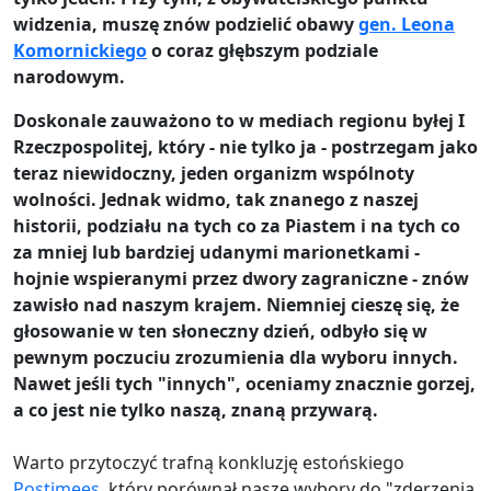
widzenia, muszę znów podzielić obawy
gen. Leona
Komornickiego
o coraz głębszym podziale
narodowym.
Doskonale zauważono to w mediach regionu byłej I
Rzeczpospolitej, który - nie tylko ja - postrzegam jako
teraz niewidoczny, jeden organizm wspólnoty
wolności. Jednak widmo, tak znanego z naszej
historii, podziału na tych co za Piastem i na tych co
za mniej lub bardziej udanymi marionetkami -
hojnie wspieranymi przez dwory zagraniczne - znów
zawisło nad naszym krajem. Niemniej cieszę się, że
głosowanie w ten słoneczny dzień, odbyło się w
pewnym poczuciu zrozumienia dla wyboru innych.
Nawet jeśli tych "innych", oceniamy znacznie gorzej,
a co jest nie tylko naszą, znaną przywarą.
Warto przytoczyć trafną konkluzję estońskiego
Postimees
, który porównał nasze wybory do "zderzenia