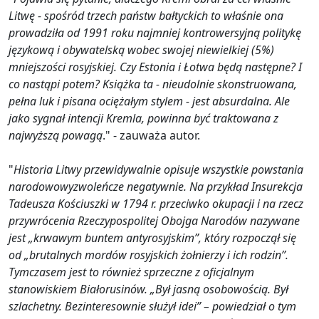
Litwę - spośród trzech państw bałtyckich to właśnie ona
prowadziła od 1991 roku najmniej kontrowersyjną politykę
językową i obywatelską wobec swojej niewielkiej (5%)
mniejszości rosyjskiej. Czy Estonia i Łotwa będą następne? I
co nastąpi potem? Książka ta - nieudolnie skonstruowana,
pełna luk i pisana ociężałym stylem - jest absurdalna. Ale
jako sygnał intencji Kremla, powinna być traktowana z
najwyższą powagą
." - zauważa autor.
"
Historia Litwy przewidywalnie opisuje wszystkie powstania
narodowowyzwoleńcze negatywnie. Na przykład Insurekcja
Tadeusza Kościuszki w 1794 r. przeciwko okupacji i na rzecz
przywrócenia Rzeczypospolitej Obojga Narodów nazywane
jest „krwawym buntem antyrosyjskim”, który rozpoczął się
od „brutalnych mordów rosyjskich żołnierzy i ich rodzin”.
Tymczasem jest to również sprzeczne z oficjalnym
stanowiskiem Białorusinów. „Był jasną osobowością. Był
szlachetny. Bezinteresownie służył idei” – powiedział o tym