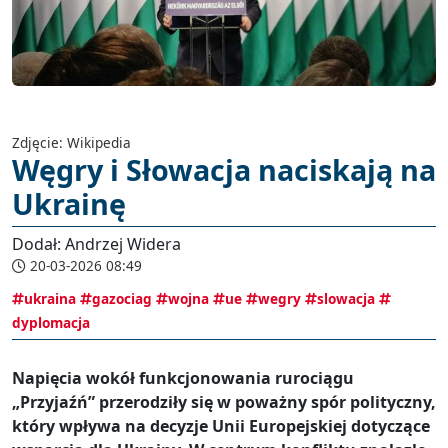
Zdjęcie: Wikipedia
Węgry i Słowacja naciskają na
Ukrainę
Dodał: Andrzej Widera
20-03-2026 08:49
ukraina
gazociag
wojna
ue
wegry
slowacja
dyplomacja
Napięcia wokół funkcjonowania rurociągu
„Przyjaźń” przerodziły się w poważny spór polityczny,
który wpływa na decyzje Unii Europejskiej dotyczące