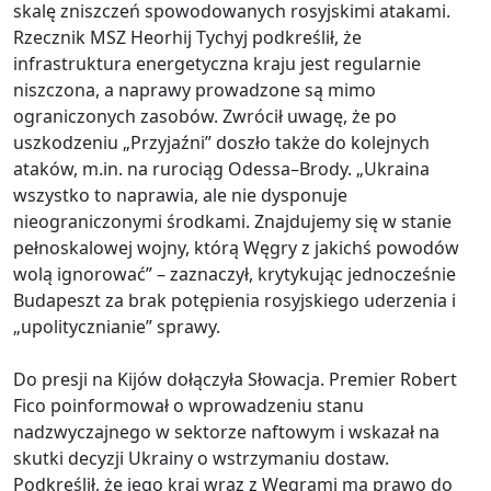
skalę zniszczeń spowodowanych rosyjskimi atakami.
Rzecznik MSZ Heorhij Tychyj podkreślił, że
infrastruktura energetyczna kraju jest regularnie
niszczona, a naprawy prowadzone są mimo
ograniczonych zasobów. Zwrócił uwagę, że po
uszkodzeniu „Przyjaźni” doszło także do kolejnych
ataków, m.in. na rurociąg Odessa–Brody. „Ukraina
wszystko to naprawia, ale nie dysponuje
nieograniczonymi środkami. Znajdujemy się w stanie
pełnoskalowej wojny, którą Węgry z jakichś powodów
wolą ignorować” – zaznaczył, krytykując jednocześnie
Budapeszt za brak potępienia rosyjskiego uderzenia i
„upolitycznianie” sprawy.
Do presji na Kijów dołączyła Słowacja. Premier Robert
Fico poinformował o wprowadzeniu stanu
nadzwyczajnego w sektorze naftowym i wskazał na
skutki decyzji Ukrainy o wstrzymaniu dostaw.
Podkreślił, że jego kraj wraz z Węgrami ma prawo do