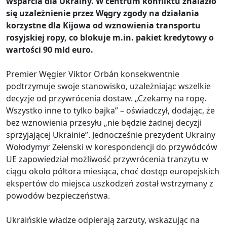
wsparcia dla Ukrainy. W centrum konfliktu znalazło
się uzależnienie przez Węgry zgody na działania
korzystne dla Kijowa od wznowienia transportu
rosyjskiej ropy, co blokuje m.in. pakiet kredytowy o
wartości 90 mld euro.
Premier Węgier Viktor Orbán konsekwentnie
podtrzymuje swoje stanowisko, uzależniając wszelkie
decyzje od przywrócenia dostaw. „Czekamy na ropę.
Wszystko inne to tylko bajka” – oświadczył, dodając, że
bez wznowienia przesyłu „nie będzie żadnej decyzji
sprzyjającej Ukrainie”. Jednocześnie prezydent Ukrainy
Wołodymyr Zełenski w korespondencji do przywódców
UE zapowiedział możliwość przywrócenia tranzytu w
ciągu około półtora miesiąca, choć dostęp europejskich
ekspertów do miejsca uszkodzeń został wstrzymany z
powodów bezpieczeństwa.
Ukraińskie władze odpierają zarzuty, wskazując na