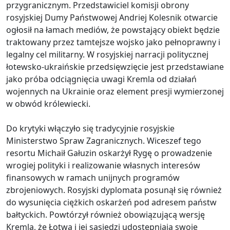
przygranicznym. Przedstawiciel komisji obrony
rosyjskiej Dumy Państwowej Andriej Kolesnik otwarcie
ogłosił na łamach mediów, że powstający obiekt będzie
traktowany przez tamtejsze wojsko jako pełnoprawny i
legalny cel militarny. W rosyjskiej narracji politycznej
łotewsko-ukraińskie przedsięwzięcie jest przedstawiane
jako próba odciągnięcia uwagi Kremla od działań
wojennych na Ukrainie oraz element presji wymierzonej
w obwód królewiecki.
Do krytyki włączyło się tradycyjnie rosyjskie
Ministerstwo Spraw Zagranicznych. Wiceszef tego
resortu Michaił Gałuzin oskarżył Rygę o prowadzenie
wrogiej polityki i realizowanie własnych interesów
finansowych w ramach unijnych programów
zbrojeniowych. Rosyjski dyplomata posunął się również
do wysunięcia ciężkich oskarżeń pod adresem państw
bałtyckich. Powtórzył również obowiązującą wersję
Kremla, że Łotwa i jej sąsiedzi udostępniają swoje