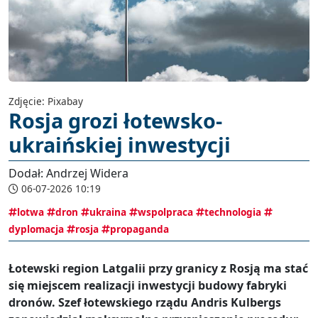
Zdjęcie: Pixabay
Rosja grozi łotewsko-
ukraińskiej inwestycji
Dodał: Andrzej Widera
06-07-2026 10:19
lotwa
dron
ukraina
wspolpraca
technologia
dyplomacja
rosja
propaganda
Łotewski region Latgalii przy granicy z Rosją ma stać
się miejscem realizacji inwestycji budowy fabryki
dronów. Szef łotewskiego rządu Andris Kulbergs