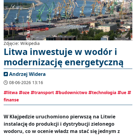
Zdjęcie: Wikipedia
Litwa inwestuje w wodór i
modernizację energetyczną
Andrzej Widera
08-06-2026 13:16
litwa
oze
transport
budownictwo
technologia
ue
finanse
W Kłajpedzie uruchomiono pierwszą na Litwie
instalację do produkcji i dystrybucji zielonego
wodoru, co w ocenie władz ma stać się jednym z