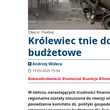
Zdjęcie: Pixabay
Królewiec tnie d
budżetowe
Andrzej Widera
19-05-2025 15:54
obwodkrólewiecki
samorzad
sankcje
fina
W obliczu narastających trudności finans
regionalne zostały zmuszone do rewizji 
posiedzenia komitetu ds. polityki gospoda