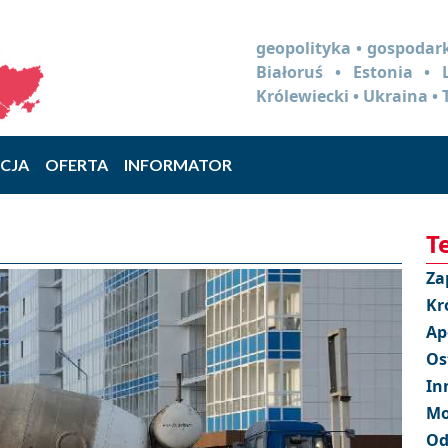
geopolityka • gospodark
Białoruś • Estonia •
Królewiecki • Ukraina • 
CJA
OFERTA
INFORMATOR
T
Za
Kr
Ap
Os
In
Mo
Od