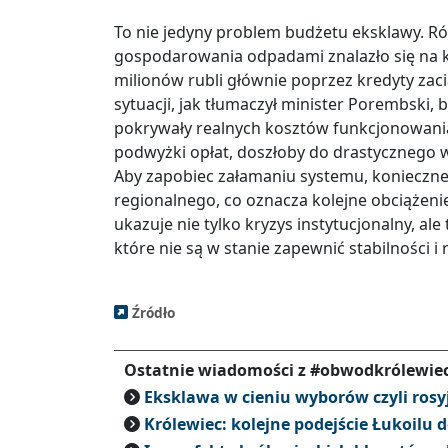
To nie jedyny problem budżetu eksklawy. R
gospodarowania odpadami znalazło się na kr
milionów rubli głównie poprzez kredyty za
sytuacji, jak tłumaczył minister Porembski,
pokrywały realnych kosztów funkcjonowania s
podwyżki opłat, doszłoby do drastycznego w
Aby zapobiec załamaniu systemu, konieczne 
regionalnego, co oznacza kolejne obciążeni
ukazuje nie tylko kryzys instytucjonalny, al
które nie są w stanie zapewnić stabilności i
Źródło
Ostatnie wiadomości z #obwodkrólewie
Eksklawa w cieniu wyborów czyli ros
Królewiec: kolejne podejście Łukoilu 