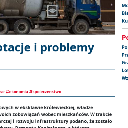
Mo
Bi
Ku
P
otacje i problemy
Po
Pr
Gr
Ło
Wz
nse
ekonomia
spoleczenstwo
owych w eksklawie królewieckiej, władze
swoich zobowiązań wobec mieszkańców. W trakcie
rczej i rozwoju infrastruktury podano, że zostało