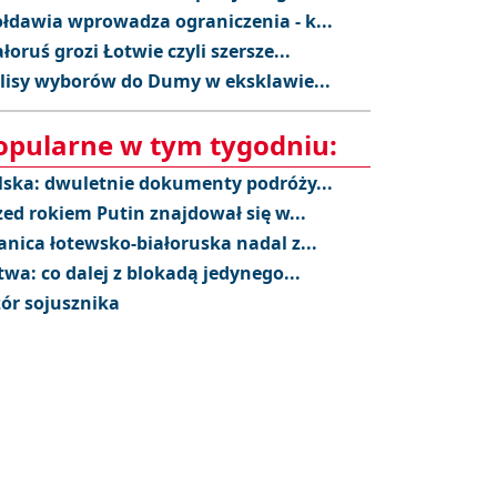
łdawia wprowadza ograniczenia - k...
ałoruś grozi Łotwie czyli szersze...
lisy wyborów do Dumy w eksklawie...
opularne w tym tygodniu:
lska: dwuletnie dokumenty podróży...
zed rokiem Putin znajdował się w...
anica łotewsko-białoruska nadal z...
twa: co dalej z blokadą jedynego...
ór sojusznika