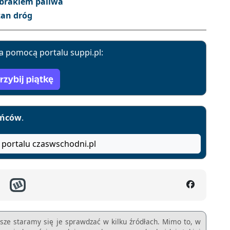
 brakiem paliwa
tan dróg
a pomocą portalu suppi.pl:
yńców
.
 portalu czaswschodni.pl
sze staramy się je sprawdzać w kilku źródłach. Mimo to, w