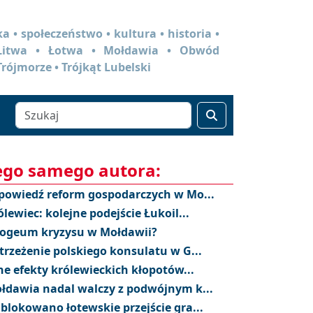
a • społeczeństwo • kultura • historia •
 Litwa • Łotwa • Mołdawia • Obwód
Trójmorze • Trójkąt Lubelski
ego samego autora:
powiedź reform gospodarczych w Mo...
ólewiec: kolejne podejście Łukoil...
ogeum kryzysu w Mołdawii?
trzeżenie polskiego konsulatu w G...
ne efekty królewieckich kłopotów...
łdawia nadal walczy z podwójnym k...
blokowano łotewskie przejście gra...