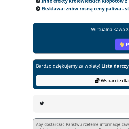
Inne efekty królewieckich kłopotów z
Eksklawa: znów rosną ceny paliwa - s
Wirtualna kawa z
Bardzo dziękujemy za wpłaty!
Lista darcz
Wsparcie dla
Aby dostarczać Państwu rzetelne informacje zaw