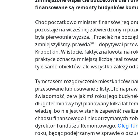
zmniejszone wsparcie budżetowe dla Fun
finansowane są remonty budynków kom
Choć początkowo minister finansów regionu
pozostaje na wcześniej zatwierdzonym pozi
była pierwotnie wyższa. „Przecież na początk
zmniejszyliśmy, prawda?” – dopytywał prz
Kropotkin. W istocie, faktyczna kwota na rok
praktyce oznacza mniejszą liczbę realizowa
tyle samo obiektów, ale wszystko zależy od 
Tymczasem rozgoryczenie mieszkańców nara
przesuwane lub usuwane z listy. „To napra
świadomość, że w jakimś roku jego budyn
długoterminowy był planowany kilka lat temu
władzę, bo nie jest w stanie zapewnić reali
chaosu finansowego i niedotrzymanych zobo
dyrektor Funduszu Remontowego,
Oleg Tur
roku, będąc podejrzanym w sprawie o oszu