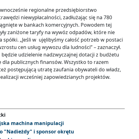
ównocześnie regionalne przedsiębiorstwo
awędzi niewypłacalności, zadłużając się na 780
ciągnięte w bankach komercyjnych. Powodem tej
 były zaniżone taryfy na wywóz odpadów, które nie
półki. „Jeśli w ujęlibyśmy całość potrzeb w postaci
zrostu cen usług wywozu dla ludności” – zaznaczył.
będzie udzielenie nadzwyczajnej dotacji z budżetu
e dla publicznych finansów. Wszystko to razem
e też postępującą utratę zaufania obywateli do władz,
 realizacji wcześniej zapowiedzianych projektów.
cki
yjska machina manipulacji
do "Nadieżdy" i sponsor okrętu