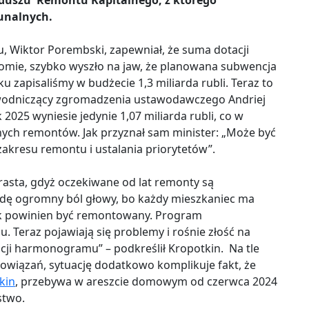
duszu Remontu Kapitalnego, z którego
unalnych.
, Wiktor Porembski, zapewniał, że suma dotacji
omie, szybko wyszło na jaw, że planowana subwencja
u zapisaliśmy w budżecie 1,3 miliarda rubli. Teraz to
ewodniczący zgromadzenia ustawodawczego Andriej
 2025 wyniesie jedynie 1,07 miliarda rubli, co w
nych remontów. Jak przyznał sam minister: „Może być
zakresu remontu i ustalania priorytetów”.
sta, gdyż oczekiwane od lat remonty są
wdę ogromny ból głowy, bo każdy mieszkaniec ma
ek powinien być remontowany. Program
. Teraz pojawiają się problemy i rośnie złość na
zacji harmonogramu” – podkreślił Kropotkin. Na tle
wiązań, sytuację dodatkowo komplikuje fakt, że
kin
, przebywa w areszcie domowym od czerwca 2024
stwo.