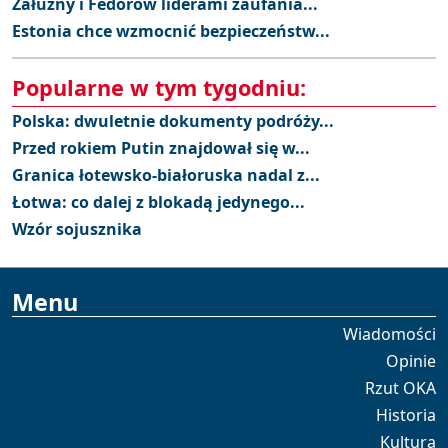
Załużny i Fedorow liderami zaufania...
Estonia chce wzmocnić bezpieczeństw...
Popularne w tym tygodniu:
Polska: dwuletnie dokumenty podróży...
Przed rokiem Putin znajdował się w...
Granica łotewsko-białoruska nadal z...
Łotwa: co dalej z blokadą jedynego...
Wzór sojusznika
Menu
Wiadomości
Opinie
Rzut OKA
Historia
Kultura