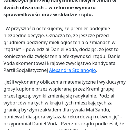
zauważyła potrzebę natychmiastowych zmian w
dwóch obszarach – w reformie wymiaru
sprawiedliwości oraz w składzie rządu.
"W przyszłości oczekujemy, że premier podejmie
niezbędne decyzje. Oznacza to, że jeszcze przed
grudniem będziemy mieli ogłoszenia o zmianach w
rządzie” – powiedział Daniel Vodă, dodając, że jest to
konieczne dla zwiększenia efektywności rządu. Daniel
Vodă skomentował krajowe zwycięstwo kandydata
Partii Socjalistycznej
Alexandra Stoianoglo
.
„Jeśli wykonamy obliczenia matematyczne i wykluczymy
głosy kupione przez wspieraną przez Kreml grupę
przestępczą, wyniki zmienią się radykalnie. Podział
wyborców na tych w kraju i tych mieszkających za
granicą był złym zakładem dla rywala Mai Sandu,
ponieważ diaspora wykazała rekordową frekwencję” -
przypomniał Daniel Voda. Rzecznik rządu podkreślił, że