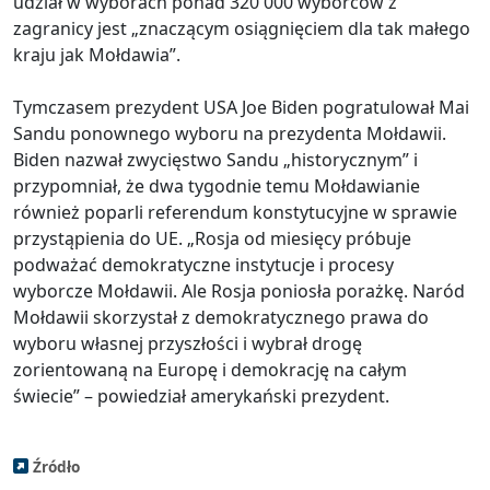
udział w wyborach ponad 320 000 wyborców z
zagranicy jest „znaczącym osiągnięciem dla tak małego
kraju jak Mołdawia”.
Tymczasem prezydent USA Joe Biden pogratulował Mai
Sandu ponownego wyboru na prezydenta Mołdawii.
Biden nazwał zwycięstwo Sandu „historycznym” i
przypomniał, że dwa tygodnie temu Mołdawianie
również poparli referendum konstytucyjne w sprawie
przystąpienia do UE. „Rosja od miesięcy próbuje
podważać demokratyczne instytucje i procesy
wyborcze Mołdawii. Ale Rosja poniosła porażkę. Naród
Mołdawii skorzystał z demokratycznego prawa do
wyboru własnej przyszłości i wybrał drogę
zorientowaną na Europę i demokrację na całym
świecie” – powiedział amerykański prezydent.
Źródło