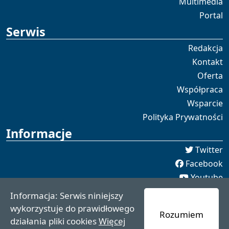
Multimedia
Portal
Serwis
Redakcja
Kontakt
Oferta
Współpraca
Wsparcie
Polityka Prywatności
Informacje
Twitter
Facebook
Youtube
Spotify
Informacja: Serwis niniejszy
redakcja [[]] czaswschodni.pl
wykorzystuje do prawidłowego
Rozumiem
czaswschodni.pl 2021 - 2025
działania pliki cookies
Więcej