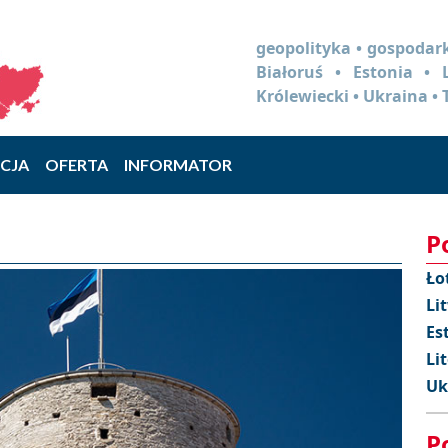
geopolityka • gospodark
Białoruś • Estonia •
Królewiecki • Ukraina • 
CJA
OFERTA
INFORMATOR
P
Ło
Li
Es
Li
Uk
P