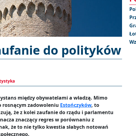
Po
Pr
Gr
Ło
Wz
aufanie do polityków
tystyka
 dystans między obywatelami a władzą. Mimo
 o rosnącym zadowoleniu
Estończyków
, to
ują, że z kolei zaufanie do rządu i parlamentu
oznacza znaczący regres w porównaniu z
nak, że to nie tylko kwestia słabych notowań
społecznego.