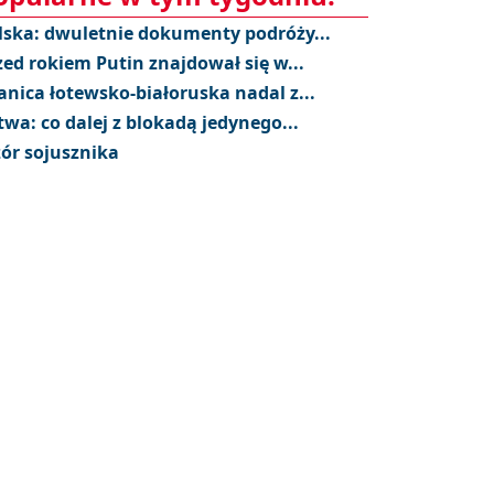
lska: dwuletnie dokumenty podróży...
zed rokiem Putin znajdował się w...
anica łotewsko-białoruska nadal z...
twa: co dalej z blokadą jedynego...
ór sojusznika