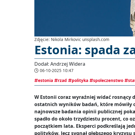
Zdjęcie: Nikola Mirkovic unsplash.com
Estonia: spada z
Dodał: Andrzej Widera
06-10-2025 10:47
estonia
rzad
polityka
spoleczenstwo
sta
W Estonii coraz wyraźniej widać rosnący
ostatnich wyników badań, które mówiły
najnowsze badania opinii publicznej pokaz
spadło do około trzydziestu procent, co 
początkiem lata. Eksperci podkreślają jed
polityków, lecz sygnał głębszego kryzysu 