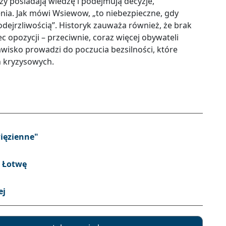
rzy posiadają wiedzę i podejmują decyzje,
nia. Jak mówi Wsiewow, „to niebezpieczne, gdy
dejrzliwością”. Historyk zauważa również, że brak
 opozycji – przeciwnie, coraz więcej obywateli
jawisko prowadzi do poczucia bezsilności, które
h kryzysowych.
ięzienne"
a Łotwę
ej