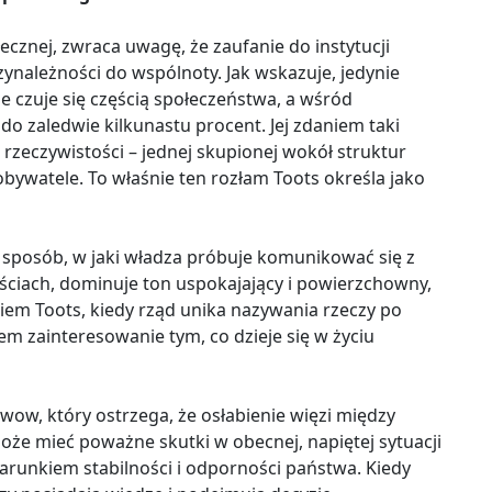
łecznej, zwraca uwagę, że zaufanie do instytucji
zynależności do wspólnoty. Jak wskazuje, jedynie
e czuje się częścią społeczeństwa, a wśród
o zaledwie kilkunastu procent. Jej zdaniem taki
zeczywistości – jednej skupionej wokół struktur
obywatele. To właśnie ten rozłam Toots określa jako
 sposób, w jaki władza próbuje komunikować się z
ściach, dominuje ton uspokajający i powierzchowny,
niem Toots, kiedy rząd unika nazywania rzeczy po
em zainteresowanie tym, co dzieje się w życiu
ow, który ostrzega, że osłabienie więzi między
że mieć poważne skutki w obecnej, napiętej sytuacji
 warunkiem stabilności i odporności państwa. Kiedy