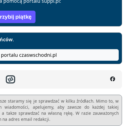
a pomocą portalu suppi.pl:
yńców
.
 portalu czaswschodni.pl
sze staramy się je sprawdzać w kilku źródłach. Mimo to, w
ch wiadomości, apelujemy, aby zawsze do każdej takiej
m, a takze sprawdzać na własną rękę. W razie zauważonych
 na adres email redakcji.