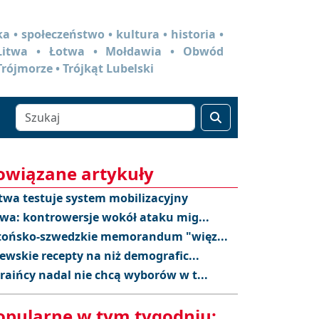
a • społeczeństwo • kultura • historia •
 Litwa • Łotwa • Mołdawia • Obwód
Trójmorze • Trójkąt Lubelski
owiązane artykuły
twa testuje system mobilizacyjny
twa: kontrowersje wokół ataku mig...
tońsko-szwedzkie memorandum "więz...
tewskie recepty na niż demografic...
raińcy nadal nie chcą wyborów w t...
opularne w tym tygodniu: