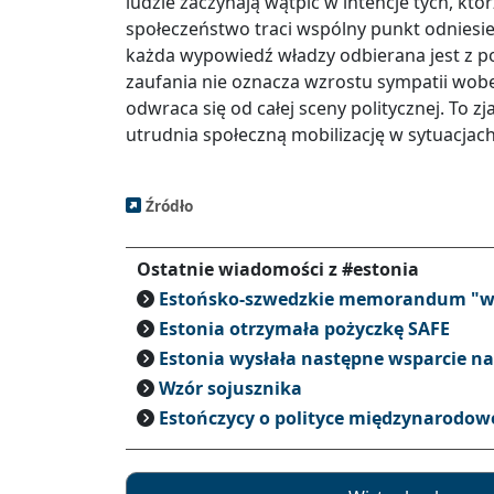
ludzie zaczynają wątpić w intencje tych, któ
społeczeństwo traci wspólny punkt odniesie
każda wypowiedź władzy odbierana jest z po
zaufania nie oznacza wzrostu sympatii wobec
odwraca się od całej sceny politycznej. To z
utrudnia społeczną mobilizację w sytuacjac
Źródło
Ostatnie wiadomości z #estonia
Estońsko-szwedzkie memorandum "w
Estonia otrzymała pożyczkę SAFE
Estonia wysłała następne wsparcie n
Wzór sojusznika
Estończycy o polityce międzynarodow