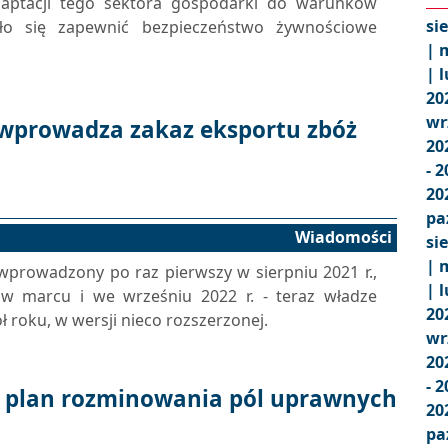
aptacji tego sektora gospodarki do warunków
si
ło się zapewnić bezpieczeństwo żywnościowe
|
m
|
l
20
wr
 wprowadza zakaz eksportu zbóż
20
- 
20
pa
Wiadomości
si
|
m
 wprowadzony po raz pierwszy w sierpniu 2021 r.,
|
l
w marcu i we wrześniu 2022 r. - teraz władze
20
 roku, w wersji nieco rozszerzonej.
wr
20
- 
a plan rozminowania pól uprawnych
20
pa