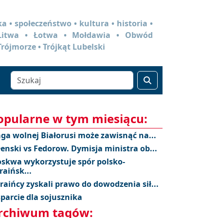
a • społeczeństwo • kultura • historia •
 Litwa • Łotwa • Mołdawia • Obwód
Trójmorze • Trójkąt Lubelski
opularne w tym miesiącu:
aga wolnej Białorusi może zawisnąć na...
łenski vs Fedorow. Dymisja ministra ob...
skwa wykorzystuje spór polsko-
raińsk...
raińcy zyskali prawo do dowodzenia sił...
parcie dla sojusznika
rchiwum tagów: