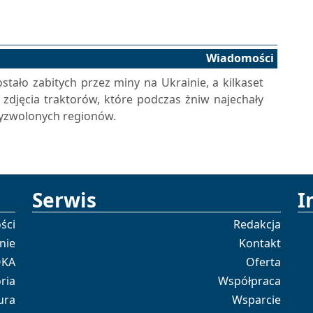
Wiadomości
tało zabitych przez miny na Ukrainie, a kilkaset
ą zdjęcia traktorów, które podczas żniw najechały
wyzwolonych regionów.
Serwis
I
ści
Redakcja
nie
Kontakt
OKA
Oferta
ria
Współpraca
ura
Wsparcie