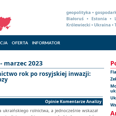
geopolityka • gospodark
Białoruś • Estonia •
Królewiecki • Ukraina • 
CJA
OFERTA
INFORMATOR
- marzec 2023
P
Fl
ictwo rok po rosyjskiej inwazji:
ozy
Ze
Mo
uk
Uk
Opinie Komentarze Analizy
Ws
a ukraińskiego rolnictwa, a jednocześnie wskazał
A