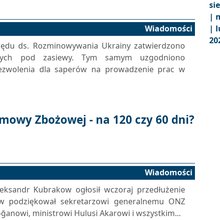
si
|
m
Wiadomości
|
l
20
zędu ds. Rozminowywania Ukrainy zatwierdzono
nych pod zasiewy. Tym samym uzgodniono
ezwolenia dla saperów na prowadzenie prac w
mowy Zbożowej - na 120 czy 60 dni?
Wiadomości
ksandr Kubrakow ogłosił wczoraj przedłużenie
w podziękował sekretarzowi generalnemu ONZ
anowi, ministrowi Hulusi Akarowi i wszystkim...