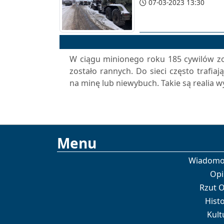
07-03-2023 13:30
W ciągu minionego roku 185 cywilów zos
zostało rannych. Do sieci często trafiaj
na minę lub niewybuch. Takie są realia 
Menu
Wiadomo
Opi
Rzut 
Histo
Kult