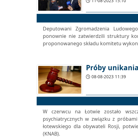
11-08-2023 15:10
Deputowani Zgromadzenia Ludowego 
ponownie nie zatwierdzili struktury 
proponowanego składu komitetu wykona
Próby unikani
08-08-2023 11:39
W czerwcu na Łotwie zostało wszcz
psychiatrycznych w związku z próbami
łotewskiego dla obywateli Rosji, potwi
(KNAB).