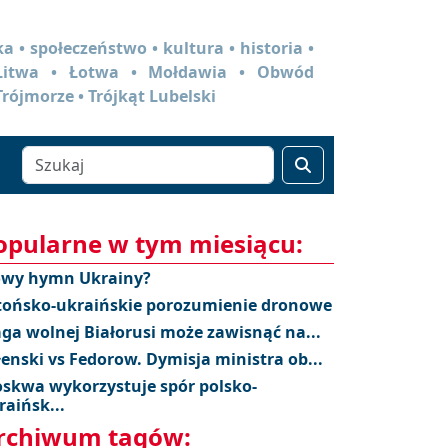
a • społeczeństwo • kultura • historia •
 Litwa • Łotwa • Mołdawia • Obwód
Trójmorze • Trójkąt Lubelski
opularne w tym miesiącu:
wy hymn Ukrainy?
tońsko-ukraińskie porozumienie dronowe
aga wolnej Białorusi może zawisnąć na...
łenski vs Fedorow. Dymisja ministra ob...
skwa wykorzystuje spór polsko-
raińsk...
rchiwum tagów: