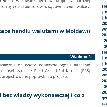
 reform wprowadzanych w kraju. Najbardziej
si
eformy w służbie zdrowia, sądownictwie i walce z
|
m
|
l
20
wr
czące handlu walutami w Mołdawii
20
- 
- 
si
Wiadomości
|
m
|
l
zależnie od kwoty, konieczne będzie okazanie
20
 poseł rządzącej Partii Akcja i Solidarność (PAS)
wr
zarejestrowane poprawki do projektu...
20
- 
20
 bez władzy wykonawczej i co z
gr
?
cz