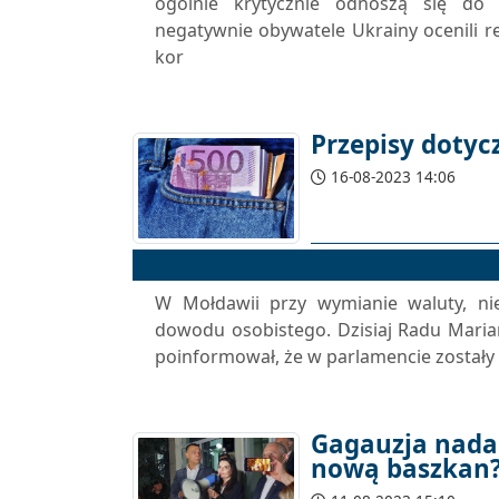
ogólnie krytycznie odnoszą się do
negatywnie obywatele Ukrainy ocenili r
kor
Przepisy doty
16-08-2023 14:06
W Mołdawii przy wymianie waluty, nie
dowodu osobistego. Dzisiaj Radu Marian,
poinformował, że w parlamencie zostały 
Gagauzja nadal
nową baszkan