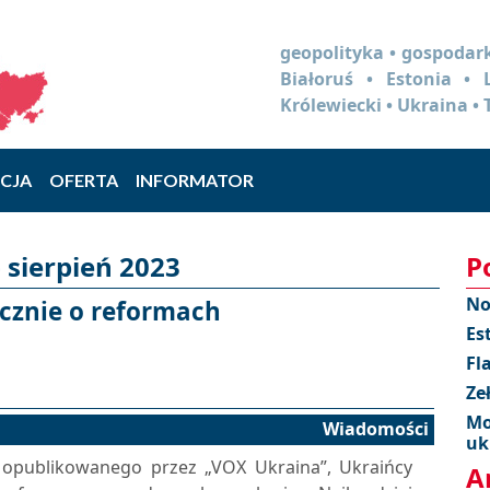
geopolityka • gospodark
Białoruś • Estonia •
Królewiecki • Ukraina • 
CJA
OFERTA
INFORMATOR
 sierpień 2023
P
No
cznie o reformach
Es
Fl
Ze
Mo
Wiadomości
uk
j opublikowanego przez „VOX Ukraina”, Ukraińcy
A