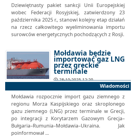
Dziewiętnasty pakiet sankcji Unii Europejskiej
wobec Federacji Rosyjskiej, zatwierdzony 23
października 2025 r., stanowi kolejny etap działań
na rzecz całkowitego wyeliminowania importu
surowców energetycznych pochodzących z Rosji.
Mołdawia będzie
importować gaz LNG
przez greckie
terminale
28-10-2025 12:20
Wiadomości
Mołdawia rozpocznie import gazu ziemnego z
regionu Morza Kaspijskiego oraz skroplonego
gazu ziemnego (LNG) przez terminale w Grecji,
po integracji z Korytarzem Gazowym Grecja–
Bułgaria–Rumunia–Mołdawia–Ukraina. Jak
poinformował ...