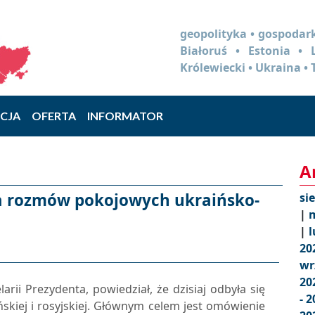
geopolityka • gospodark
Białoruś • Estonia •
Królewiecki • Ukraina • 
CJA
OFERTA
INFORMATOR
A
a rozmów pokojowych ukraińsko-
si
|
m
|
l
20
wr
20
rii Prezydenta, powiedział, że dzisiaj odbyła się
- 
skiej i rosyjskiej. Głównym celem jest omówienie