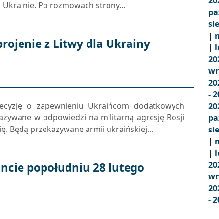
20
a Ukrainie. Po rozmowach strony...
pa
si
|
m
ojenie z Litwy dla Ukrainy
|
l
20
wr
20
- 
 decyzję o zapewnieniu Ukraińcom dodatkowych
20
azywane w odpowiedzi na militarną agresję Rosji
pa
ę. Będą przekazywane armii ukraińskiej...
si
|
m
|
l
20
oncie popołudniu 28 lutego
wr
20
- 