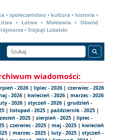
a • społeczeństwo • kultura • historia •
 Litwa • Łotwa • Mołdawia • Obwód
Trójmorze • Trójkąt Lubelski
rchiwum wiadomości:
erpień - 2026
|
lipiec - 2026
|
czerwiec - 2026
aj - 2026
|
kwiecień - 2026
|
marzec - 2026
uty - 2026
|
styczeń - 2026
|
grudzień -
25
|
listopad - 2025
|
październik - 2025
|
zesień - 2025
|
sierpień - 2025
|
lipiec -
25
|
czerwiec - 2025
|
maj - 2025
|
kwiecień
2025
|
marzec - 2025
|
luty - 2025
|
styczeń -