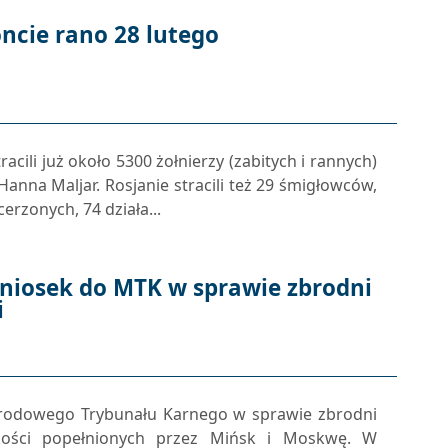
oncie rano 28 lutego
acili już około 5300 żołnierzy (zabitych i rannych)
anna Maljar. Rosjanie stracili też 29 śmigłowców,
rzonych, 74 działa...
niosek do MTK w sprawie zbrodni
i
arodowego Trybunału Karnego w sprawie zbrodni
kości popełnionych przez Mińsk i Moskwę. W