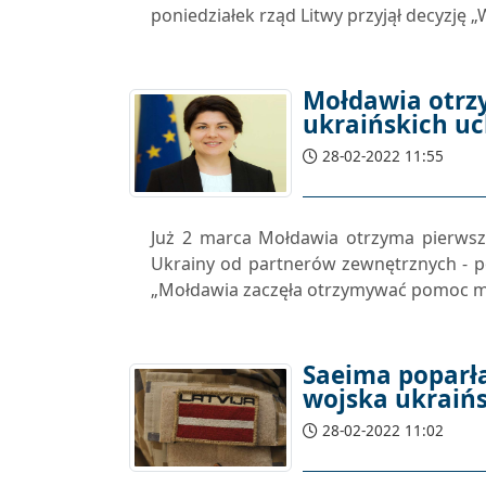
poniedziałek rząd Litwy przyjął decyzję 
Mołdawia otrz
ukraińskich u
28-02-2022 11:55
Już 2 marca Mołdawia otrzyma pierwsz
Ukrainy od partnerów zewnętrznych - po
„Mołdawia zaczęła otrzymywać pomoc m
Saeima poparła
wojska ukraiń
28-02-2022 11:02