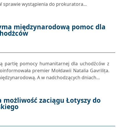
„W sprawie wystąpienia do prokuratora...
yma międzynarodową pomoc dla
chodżców
ą partię pomocy humanitarnej dla uchodźców z
informowała premier Mołdawii Natalia Gavrilița.
iędzynarodową. A w nadchodzących dniach...
 możliwość zaciągu Łotyszy do
skiego