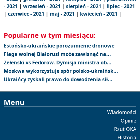
- 2021
|
wrzesień - 2021
|
sierpień - 2021
|
lipiec - 2021
|
czerwiec - 2021
|
maj - 2021
|
kwiecień - 2021
|
Popularne w tym miesiącu:
Estońsko-ukraińskie porozumienie dronowe
Flaga wolnej Białorusi może zawisnąć na...
Zełenski vs Fedorow. Dymisja ministra ob...
Moskwa wykorzystuje spór polsko-ukraińsk...
Ukraińcy zyskali prawo do dowodzenia sił...
Menu
Wiadomości
Opinie
Rzut OKA
Historia