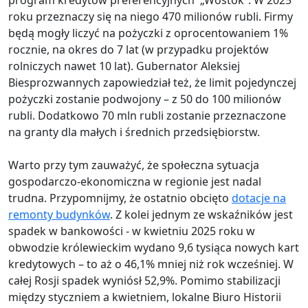
program kredytów preferencyjnych „Wostok”. W 2025
roku przeznaczy się na niego 470 milionów rubli. Firmy
będą mogły liczyć na pożyczki z oprocentowaniem 1%
rocznie, na okres do 7 lat (w przypadku projektów
rolniczych nawet 10 lat). Gubernator Aleksiej
Biesprozwannych zapowiedział też, że limit pojedynczej
pożyczki zostanie podwojony – z 50 do 100 milionów
rubli. Dodatkowo 70 mln rubli zostanie przeznaczone
na granty dla małych i średnich przedsiębiorstw.
Warto przy tym zauważyć, że społeczna sytuacja
gospodarczo-ekonomiczna w regionie jest nadal
trudna. Przypomnijmy, że ostatnio obcięto
dotacje na
remonty budynków
. Z kolei jednym ze wskaźników jest
spadek w bankowości - w kwietniu 2025 roku w
obwodzie królewieckim wydano 9,6 tysiąca nowych kart
kredytowych – to aż o 46,1% mniej niż rok wcześniej. W
całej Rosji spadek wyniósł 52,9%. Pomimo stabilizacji
między styczniem a kwietniem, lokalne Biuro Historii