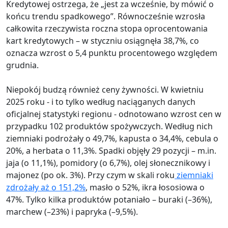
Kredytowej ostrzega, że „jest za wcześnie, by mówić o
końcu trendu spadkowego”. Równocześnie wzrosła
całkowita rzeczywista roczna stopa oprocentowania
kart kredytowych – w styczniu osiągnęła 38,7%, co
oznacza wzrost o 5,4 punktu procentowego względem
grudnia.
Niepokój budzą również ceny żywności. W kwietniu
2025 roku - i to tylko według naciąganych danych
oficjalnej statystyki regionu - odnotowano wzrost cen w
przypadku 102 produktów spożywczych. Według nich
ziemniaki podrożały o 49,7%, kapusta o 34,4%, cebula o
20%, a herbata o 11,3%. Spadki objęły 29 pozycji – m.in.
jaja (o 11,1%), pomidory (o 6,7%), olej słonecznikowy i
majonez (po ok. 3%). Przy czym w skali roku
ziemniaki
zdrożały aż o 151,2%
, masło o 52%, ikra łososiowa o
47%. Tylko kilka produktów potaniało – buraki (–36%),
marchew (–23%) i papryka (–9,5%).