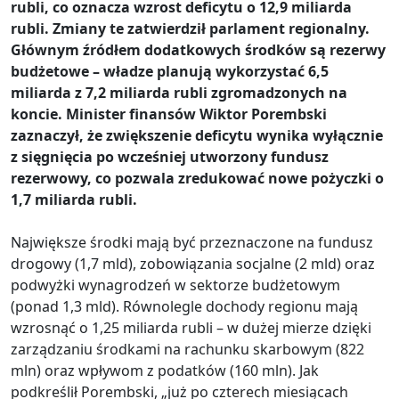
rubli, co oznacza wzrost deficytu o 12,9 miliarda
rubli. Zmiany te zatwierdził parlament regionalny.
Głównym źródłem dodatkowych środków są rezerwy
budżetowe – władze planują wykorzystać 6,5
miliarda z 7,2 miliarda rubli zgromadzonych na
koncie. Minister finansów Wiktor Porembski
zaznaczył, że zwiększenie deficytu wynika wyłącznie
z sięgnięcia po wcześniej utworzony fundusz
rezerwowy, co pozwala zredukować nowe pożyczki o
1,7 miliarda rubli.
Największe środki mają być przeznaczone na fundusz
drogowy (1,7 mld), zobowiązania socjalne (2 mld) oraz
podwyżki wynagrodzeń w sektorze budżetowym
(ponad 1,3 mld). Równolegle dochody regionu mają
wzrosnąć o 1,25 miliarda rubli – w dużej mierze dzięki
zarządzaniu środkami na rachunku skarbowym (822
mln) oraz wpływom z podatków (160 mln). Jak
podkreślił Porembski, „już po czterech miesiącach