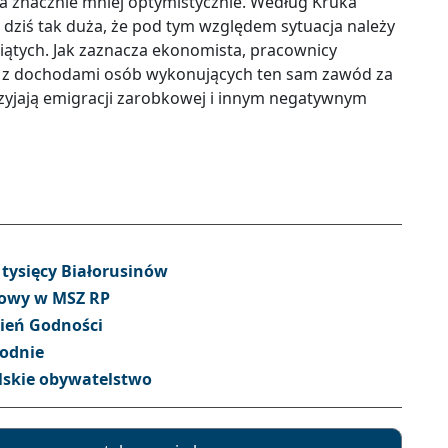
da znacznie mniej optymistycznie. Według Kruka
st dziś tak duża, że pod tym względem sytuacja należy
siątych. Jak zaznacza ekonomista, pracownicy
m z dochodami osób wykonujących ten sam zawód za
rzyjają emigracji zarobkowej i innym negatywnym
tysięcy Białorusinów
zmowy w MSZ RP
zień Godności
rodnie
lskie obywatelstwo