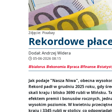
Zdjęcie: Pixabay
Rekordowe płace n
Dodał: Andrzej Widera
05-06-2026 08:15
bialorus
ekonomia
praca
finanse
statys
Jak podaje "Nasza Niwa", obecna wysokoś
Rekord padł w grudniu 2025 roku, gdy śre
skali kraju i blisko 3690 rubli w Mińsku.
efektem premii i bonusów rocznych, jedna
wysokim poziomie. W kwietniu przeciętne
kraju i 3345 rubli w stolicy, co odpowiada