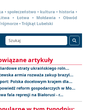
a • społeczeństwo • kultura • historia •
 Litwa • Łotwa • Mołdawia • Obwód
Trójmorze • Trójkąt Lubelski
owiązane artykuły
liardowe straty ukraińskiego roln...
tewska armia rozważa zakup brazyl...
port: Polska docelowym krajem dla...
powiedź reform gospodarczych w Mo...
wa fala represji na Białorusi - r...
opularne w tym tygodniu: