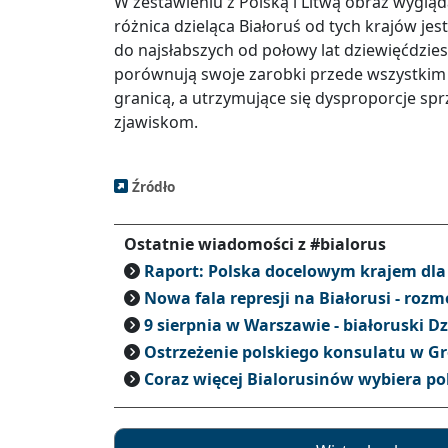
W zestawieniu z Polską i Litwą obraz wyglą
różnica dzieląca Białoruś od tych krajów je
do najsłabszych od połowy lat dziewięćdzie
porównują swoje zarobki przede wszystki
granicą, a utrzymujące się dysproporcje sp
zjawiskom.
Źródło
Ostatnie wiadomości z #bialorus
Raport: Polska docelowym krajem dla 
Nowa fala represji na Białorusi - ro
9 sierpnia w Warszawie - białoruski D
Ostrzeżenie polskiego konsulatu w G
Coraz więcej Bialorusinów wybiera po