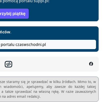
a pomocą portalu suppi.pl:
yńców
.
 portalu czaswschodni.pl
sze staramy się je sprawdzać w kilku źródłach. Mimo to, w
ch wiadomości, apelujemy, aby zawsze do każdej takiej
m, a takze sprawdzać na własną rękę. W razie zauważonych
 na adres email redakcji.