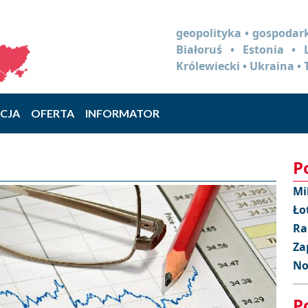
geopolityka • gospodark
Białoruś • Estonia •
Królewiecki • Ukraina • 
CJA
OFERTA
INFORMATOR
P
Mi
Ło
Ra
Za
No
P