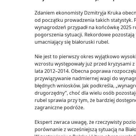
Zdaniem ekonomisty Dzmitryja Kruka obecni
od początku prowadzenia takich statystyk. P
wynagrodzeń przypadł na końcówkę 2025 rok
pogorszenia sytuacji. Rekordowe pozostają 
umacniający się białoruski rubel.
Nie jest to pierwszy okres wyjątkowo wysoki
wzrostu występowały już przed kryzysami z l
lata 2012–2014. Obecna poprawa rozpoczęła 
przywiązywanie nadmiernej wagi do wynag
błędnych wniosków. Jak podkreśla, „wynagr
drugorzędny”, choć dla wielu osób pozosta
rubel sprawia przy tym, że bardziej dostęp
zagraniczne podróże.
Ekspert zwraca uwagę, że rzeczywisty pozio
porównanie z wcześniejszą sytuacją na Biało