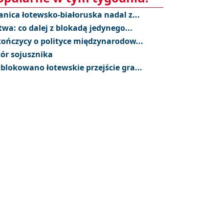
anica łotewsko-białoruska nadal z...
twa: co dalej z blokadą jedynego...
tończycy o polityce międzynarodow...
ór sojusznika
blokowano łotewskie przejście gra...