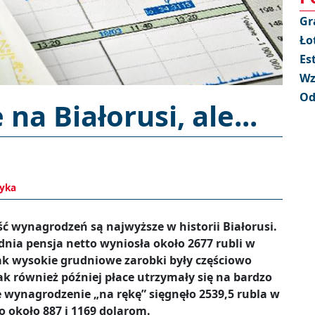
Gr
Ło
Es
Wz
Od
a Białorusi, ale...
tyka
ć wynagrodzeń są najwyższe w historii Białorusi.
dnia pensja netto wyniosła około 2677 rubli w
 Tak wysokie grudniowe zarobki były częściowo
k również później płace utrzymały się na bardzo
 wynagrodzenie „na rękę” sięgnęło 2539,5 rubla w
ło około 887 i 1169 dolarom.