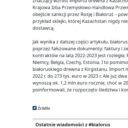
Znaczący wzrost importu drewna z Kazachst
Krajowa Izba Przemysłowo-Handlowa Przem
obejście sankcji przez Rosję i Białoruś – pow
przykład sklejki, której Kazachstan nigdy n
dostawcą.
Jak wynika z dalszej części artykułu, białoru
poprzez fałszowane dokumenty: faktury i z
kontraktów na lata 2022-2023 jest rozległa: 
Niemcy, Belgia, Czechy, Estonia. I to pomim
białoruskiego drewna z Kirgistanu. Import n
2022 r. do 273 tys. euro w 2023 r. Ale już d
wynoszą ok. 1,2 mln euro rocznie, choć w 202
poinformowali, że rozpoczęto śledztwa i kontr
Źródło
Ostatnie wiadomości z #bialorus