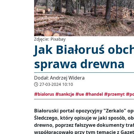
Zdjęcie: Pixabay
Jak Białoruś obc
sprawa drewna
Dodał: Andrzej Widera
27-03-2024 10:10
bialorus
sankcje
ue
handel
przemyt
po
Białoruski portal opozycyjny "Zerkalo" o
Śledczego, który opisuje w jaki sposób, 
drewno, poprzez fałszywe dokumenty traf
współpracowało przy tym temacie z Gazet