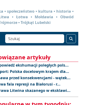
a • społeczeństwo • kultura • historia •
 Litwa • Łotwa • Mołdawia • Obwód
Trójmorze • Trójkąt Lubelski
owiązane artykuły
powiedź ekshumacji poległych pols...
port: Polska docelowym krajem dla...
awa przed konsekwencjami - wątek...
wa fala represji na Białorusi - r...
rawa Litwina skazanego w eksklawi...
opularne w tym tygodniu: