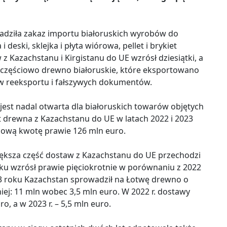
dziła zakaz importu białoruskich wyrobów do
deski, sklejka i płyta wiórowa, pellet i brykiet
 Kazachstanu i Kirgistanu do UE wzrósł dziesiątki, a
to częściowo drewno białoruskie, które eksportowano
 reeksportu i fałszywych dokumentów.
est nadal otwarta dla białoruskich towarów objętych
t drewna z Kazachstanu do UE w latach 2022 i 2023
dową kwotę prawie 126 mln euro.
iększa część dostaw z Kazachstanu do UE przechodzi
oku wzrósł prawie pięciokrotnie w porównaniu z 2022
23 roku Kazachstan sprowadził na Łotwę drewno o
niej: 11 mln wobec 3,5 mln euro. W 2022 r. dostawy
, a w 2023 r. – 5,5 mln euro.