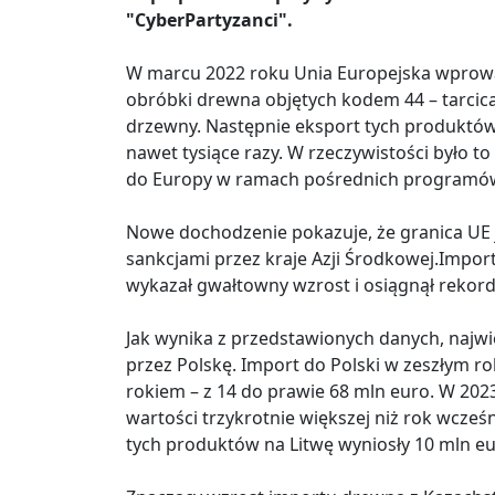
"CyberPartyzanci".
W marcu 2022 roku Unia Europejska wprowa
obróbki drewna objętych kodem 44 – tarcica i 
drzewny. Następnie eksport tych produktów z
nawet tysiące razy. W rzeczywistości było 
do Europy w ramach pośrednich programów
Nowe dochodzenie pokazuje, że granica UE j
sankcjami przez kraje Azji Środkowej.Impor
wykazał gwałtowny wzrost i osiągnął rekor
Jak wynika z przedstawionych danych, najw
przez Polskę. Import do Polski w zeszłym r
rokiem – z 14 do prawie 68 mln euro. W 20
wartości trzykrotnie większej niż rok wcześ
tych produktów na Litwę wyniosły 10 mln euro