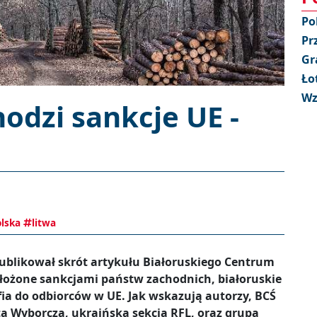
Po
Pr
Gr
Ło
Wz
hodzi sankcje UE -
lska
litwa
publikował skrót artykułu Białoruskiego Centrum
obłożone sankcjami państw zachodnich, białoruskie
ia do odbiorców w UE. Jak wskazują autorzy, BCŚ
ą Wyborczą, ukraińską sekcją RFL, oraz grupą