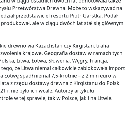
anu w ciągu ostatnich dwóch lat odnotowała także
ysłu Przetwórstwa Drewna. Może to wskazywać na
iedział przedstawiciel resortu Piotr Garstka. Podał
ie produkował, ale w ciągu dwóch lat stał się głównym
skie drewno via Kazachstan czy Kirgistan, trafia
ezwolenia krajowe. Geografia dostaw w ramach tych
Polska, Litwa, Łotwa, Słowenia, Węgry, Francja,
o tego, że Litwa niemal całkowicie zablokowała import
a Łotwę spadł niemal 7,5-krotnie – z 2 mln euro w
wa lata z rzędu dostawy drewna z Kirgistanu do Polski
1 r. nie było ich wcale. Autorzy artykułu
ole w tej sprawie, tak w Polsce, jak i na Litwie.