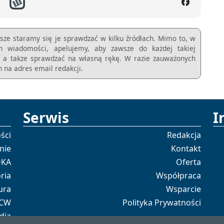
sze staramy się je sprawdzać w kilku źródłach. Mimo to, w
ch wiadomości, apelujemy, aby zawsze do każdej takiej
m, a takze sprawdzać na własną rękę. W razie zauważonych
 na adres email redakcji.
Serwis
I
ści
Redakcja
nie
Kontakt
OKA
Oferta
ria
Współpraca
ura
Wsparcie
 CW
Polityka Prywatności
dia