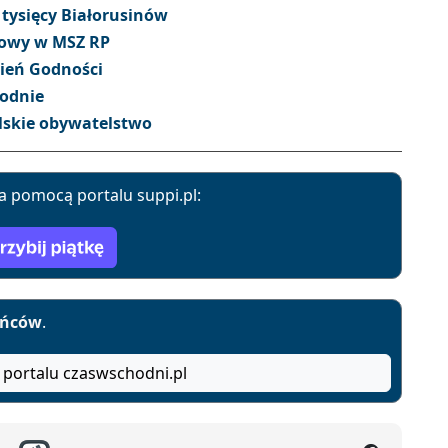
tysięcy Białorusinów
zmowy w MSZ RP
zień Godności
rodnie
lskie obywatelstwo
a pomocą portalu suppi.pl:
yńców
.
 portalu czaswschodni.pl