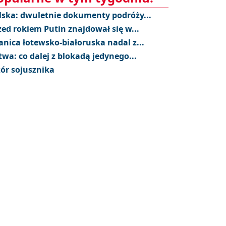
lska: dwuletnie dokumenty podróży...
zed rokiem Putin znajdował się w...
anica łotewsko-białoruska nadal z...
twa: co dalej z blokadą jedynego...
ór sojusznika