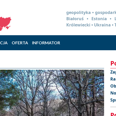
geopolityka • gospodark
Białoruś • Estonia •
Królewiecki • Ukraina • 
CJA
OFERTA
INFORMATOR
P
Za
Ra
Ob
No
Sp
P