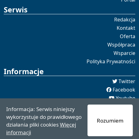
Serwis
Redakcja
Kontakt
Oferta
Współpraca
Wsparcie
Polityka Prywatności
Informacje
Twitter
Facebook
Youtube
Spotify
Informacja: Serwis niniejszy
redakcja [[]] czaswschodni.pl
wykorzystuje do prawidłowego
Rozumiem
czaswschodni.pl 2021 - 2025
działania pliki cookies
Więcej
informacji