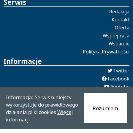
Serwis
Redakcja
Kontakt
Oferta
Współpraca
Wsparcie
Polityka Prywatności
Informacje
Twitter
Facebook
Youtube
Spotify
Informacja: Serwis niniejszy
redakcja [[]] czaswschodni.pl
wykorzystuje do prawidłowego
Rozumiem
czaswschodni.pl 2021 - 2025
działania pliki cookies
Więcej
informacji