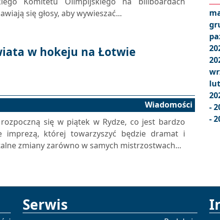
kiego Komitetu Olimpijskiego na billboardach
ma
wiają się głosy, aby wywieszać...
gr
pa
20
iata w hokeju na Łotwie
20
wr
lu
20
Wiadomości
- 
- 2
 rozpoczną się w piątek w Rydze, co jest bardzo
 imprezą, której towarzyszyć będzie dramat i
alne zmiany zarówno w samych mistrzostwach...
Serwis
I