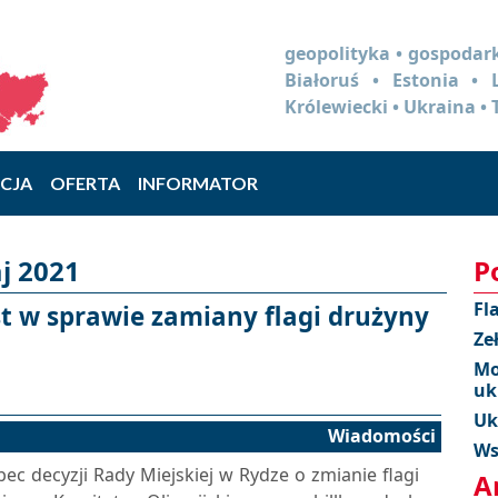
geopolityka • gospodark
Białoruś • Estonia •
Królewiecki • Ukraina • 
CJA
OFERTA
INFORMATOR
j 2021
P
Fl
st w sprawie zamiany flagi drużyny
Ze
Mo
uk
Uk
Wiadomości
Ws
ec decyzji Rady Miejskiej w Rydze o zmianie flagi
A