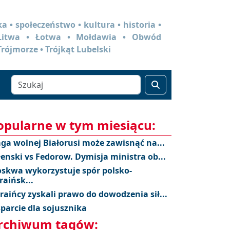
a • społeczeństwo • kultura • historia •
 Litwa • Łotwa • Mołdawia • Obwód
Trójmorze • Trójkąt Lubelski
opularne w tym miesiącu:
aga wolnej Białorusi może zawisnąć na...
łenski vs Fedorow. Dymisja ministra ob...
skwa wykorzystuje spór polsko-
raińsk...
raińcy zyskali prawo do dowodzenia sił...
parcie dla sojusznika
rchiwum tagów: