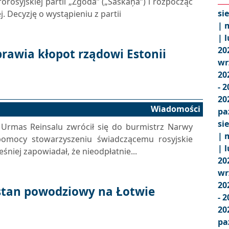
orosyjskiej partii „Zgoda” („Saskaņa”) i rozpocząć
si
. Decyzję o wystąpieniu z partii
|
m
|
l
20
awia kłopot rządowi Estonii
wr
20
- 
20
Wiadomości
pa
si
 Urmas Reinsalu zwrócił się do burmistrz Narwy
|
m
 pomocy stowarzyszeniu świadczącemu rosyjskie
|
l
iej zapowiadał, że ​​nieodpłatnie...
20
wr
20
ę stan powodziowy na Łotwie
- 
20
pa