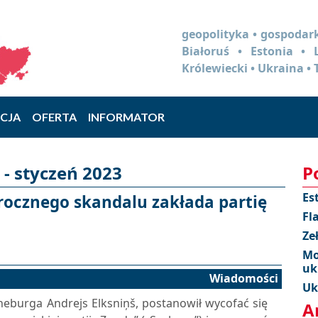
geopolityka • gospodark
Białoruś • Estonia •
Królewiecki • Ukraina • 
CJA
OFERTA
INFORMATOR
- styczeń 2023
P
Es
rocznego skandalu zakłada partię
Fl
Ze
Mo
uk
Wiadomości
Uk
eburga Andrejs Elksniņš, postanowił wycofać się
A