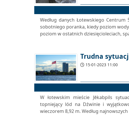
Według danych Łotewskiego Centrum Śr
sobotniego poranka, kiedy poziom wody 
poziom w ostatnich dziesięcioleciach, s
Trudna sytuac
15-01-2023 11:00
W łotewskim mieście Jēkabpils sytuac
topniejący lód na Dźwinie i wyjątkow
wieczorem 8,92 m. Według najnowszych d