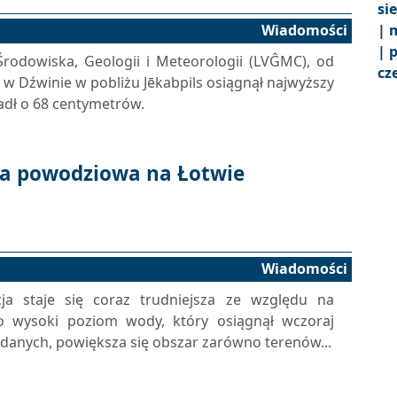
si
Wiadomości
|
m
|
p
odowiska, Geologii i Meteorologii (LVĜMC), od
cz
w Dźwinie w pobliżu Jēkabpils osiągnął najwyższy
padł o 68 centymetrów.
ja powodziowa na Łotwie
Wiadomości
ja staje się coraz trudniejsza ze względu na
o wysoki poziom wody, który osiągnął wczoraj
anych, powiększa się obszar zarówno terenów...