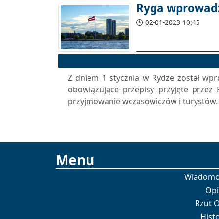
Ryga wprowadz
02-01-2023 10:45
Z dniem 1 stycznia w Rydze został wpr
obowiązujące przepisy przyjęte przez 
przyjmowanie wczasowiczów i turystów. 
Menu
Wiadomo
Opi
Rzut 
Histo