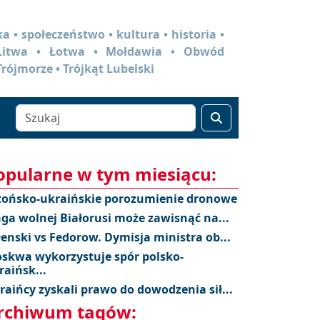
a • społeczeństwo • kultura • historia •
 Litwa • Łotwa • Mołdawia • Obwód
Trójmorze • Trójkąt Lubelski
opularne w tym miesiącu:
tońsko-ukraińskie porozumienie dronowe
aga wolnej Białorusi może zawisnąć na...
łenski vs Fedorow. Dymisja ministra ob...
skwa wykorzystuje spór polsko-
raińsk...
raińcy zyskali prawo do dowodzenia sił...
rchiwum tagów: