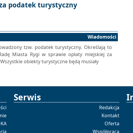
a podatek turystyczny
Wiadomości
owadzony tzw. podatek turystyczny. Określają to
Radę Miasta Rygi w sprawie opłaty miejskiej za
Wszystkie obiekty turystyczne będą musiały
Serwis
I
ści
Redakcja
nie
Kontakt
OKA
Oferta
ria
Współpraca