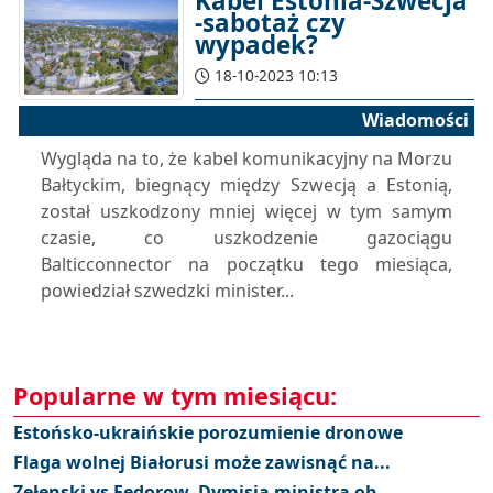
Kabel Estonia-Szwecja
-sabotaż czy
wypadek?
18-10-2023 10:13
Wiadomości
Wygląda na to, że kabel komunikacyjny na Morzu
Bałtyckim, biegnący między Szwecją a Estonią,
został uszkodzony mniej więcej w tym samym
czasie, co uszkodzenie gazociągu
Balticconnector na początku tego miesiąca,
powiedział szwedzki minister...
Popularne w tym miesiącu:
Estońsko-ukraińskie porozumienie dronowe
Flaga wolnej Białorusi może zawisnąć na...
Zełenski vs Fedorow. Dymisja ministra ob...