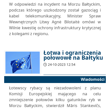
W odpowiedzi na incydent na Morzu Bałtyckim,
podczas którego uszkodzony został gazociąg i
kabel telekomunikacyjny, Minister Spraw
Wewnętrznych Litwy Agnė Bilotaitė omówi w
Wilnie kwestię ochrony infrastruktury krytycznej
z kolegami z regionu.
Łotwa i ograniczenia
połowowe na Bałtyku
24-10-2023 12:54
Wiadomości
Łotewscy rybacy są niezadowoleni z planu
Komisji Europejskiej mającego na celu
zmniejszenie połowów kilku gatunków ryb w
Morzu Bałtyckim, stwierdził Māris Stankevičs,