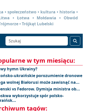
a • społeczeństwo • kultura • historia •
 Litwa • Łotwa • Mołdawia • Obwód
Trójmorze • Trójkąt Lubelski
opularne w tym miesiącu:
wy hymn Ukrainy?
tońsko-ukraińskie porozumienie dronowe
aga wolnej Białorusi może zawisnąć na...
łenski vs Fedorow. Dymisja ministra ob...
skwa wykorzystuje spór polsko-
raińsk...
rchiwum tagów: