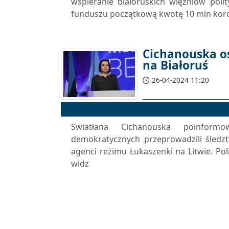
wspieranie białoruskich więźniów poli
funduszu początkową kwotę 10 mln koron
Cichanouska o
na Białoruś
26-04-2024 11:20
Swiatłana Cichanouska poinformowa
demokratycznych przeprowadzili śledz
agenci reżimu Łukaszenki na Litwie. Pol
widz