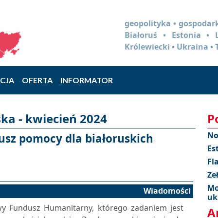
geopolityka • gospodark
Białoruś • Estonia •
Królewiecki • Ukraina • 
CJA
OFERTA
INFORMATOR
ka - kwiecień 2024
P
No
usz pomocy dla białoruskich
Es
Fl
Ze
Mo
Wiadomości
uk
 Fundusz Humanitarny, którego zadaniem jest
A