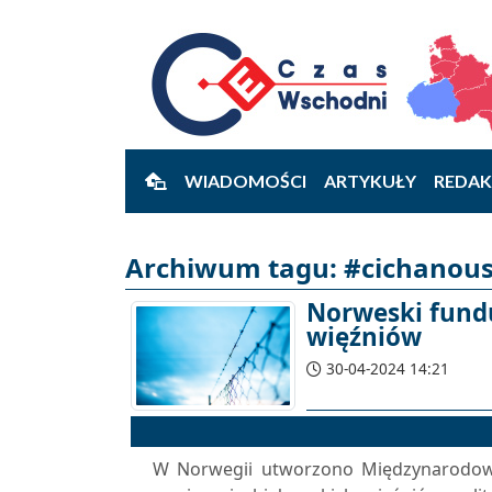
WIADOMOŚCI
ARTYKUŁY
REDAK
Archiwum tagu: #cichanous
Norweski fund
więźniów
30-04-2024 14:21
W Norwegii utworzono Międzynarodowy