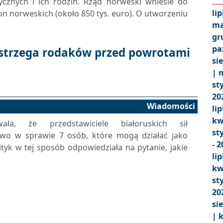
tycznych i ich rodzin. Rząd norweski wniesie do
lip
 norweskich (około 850 tys. euro). O utworzeniu
ma
gr
pa
strzega rodaków przed powrotami
si
|
m
st
20
Wiadomości
lip
kw
ła, że ​​przedstawiciele białoruskich sił
st
two w sprawie 7 osób, które mogą działać jako
- 
ityk w tej sposób odpowiedziała na pytanie, jakie
lip
kw
st
20
si
|
k