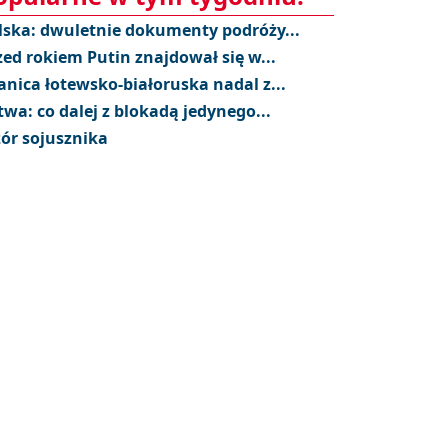
lska: dwuletnie dokumenty podróży...
zed rokiem Putin znajdował się w...
anica łotewsko-białoruska nadal z...
twa: co dalej z blokadą jedynego...
ór sojusznika