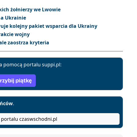
kich żołnierzy we Lwowie
na Ukrainie
je kolejny pakiet wsparcia dla Ukrainy
rakcie wojny
le zaostrza kryteria
a pomocą portalu suppi.pl:
yńców
.
 portalu czaswschodni.pl