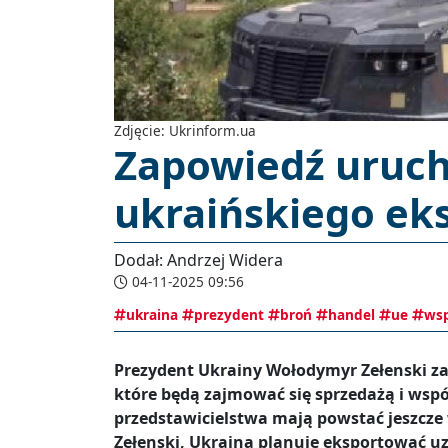
Zdjęcie: Ukrinform.ua
Zapowiedź uruc
ukraińskiego ek
Dodał: Andrzej Widera
04-11-2025 09:56
ukraina
prezydent
broń
handel
ue
wsp
Prezydent Ukrainy Wołodymyr Zełenski za
które będą zajmować się sprzedażą i wspó
przedstawicielstwa mają powstać jeszcze 
Zełenski, Ukraina planuje eksportować uz