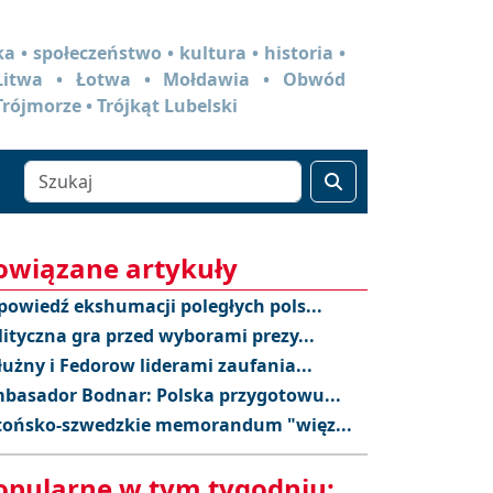
a • społeczeństwo • kultura • historia •
 Litwa • Łotwa • Mołdawia • Obwód
Trójmorze • Trójkąt Lubelski
owiązane artykuły
powiedź ekshumacji poległych pols...
lityczna gra przed wyborami prezy...
łużny i Fedorow liderami zaufania...
basador Bodnar: Polska przygotowu...
tońsko-szwedzkie memorandum "więz...
opularne w tym tygodniu: