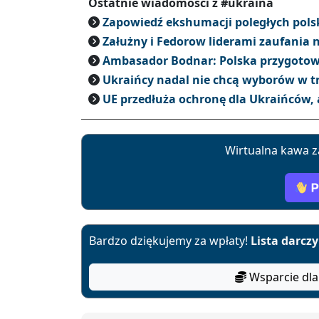
Ostatnie wiadomości z #ukraina
Zapowiedź ekshumacji poległych pols
Załużny i Fedorow liderami zaufania 
Ambasador Bodnar: Polska przygotowu
Ukraińcy nadal nie chcą wyborów w t
UE przedłuża ochronę dla Ukraińców, a
Wirtualna kawa z
Bardzo dziękujemy za wpłaty!
Lista darcz
Wsparcie dla