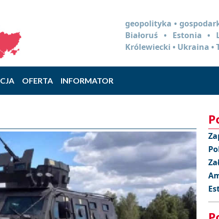
geopolityka • gospodark
Białoruś • Estonia •
Królewiecki • Ukraina • 
CJA
OFERTA
INFORMATOR
P
Za
Po
Za
Am
Es
P