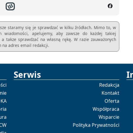
sze staramy się je sprawdzać w kilku źródłach. Mimo to, w
ch wiadomości, apelujemy, aby zawsze do każdej takiej
m, a takze sprawdzać na własną rękę. W razie zauważonych
 na adres email redakcji.
Serwis
I
ści
Redakcja
nie
Kontakt
OKA
Oferta
ria
Współpraca
ura
Wsparcie
 CW
Polityka Prywatności
dia