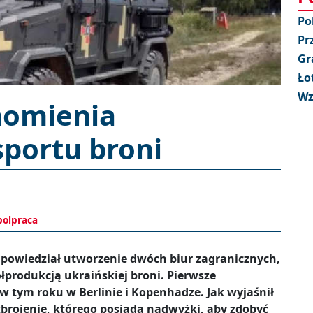
Po
Pr
Gr
Ło
Wz
homienia
sportu broni
olpraca
powiedział utworzenie dwóch biur zagranicznych,
łprodukcją ukraińskiej broni. Pierwsze
w tym roku w Berlinie i Kopenhadze. Jak wyjaśnił
brojenie, którego posiada nadwyżki, aby zdobyć