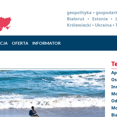
geopolityka • gospodark
Białoruś • Estonia •
Królewiecki • Ukraina • 
CJA
OFERTA
INFORMATOR
T
Ap
Os
In
Mo
Od
Mo
Bi