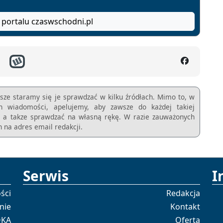
 portalu czaswschodni.pl
sze staramy się je sprawdzać w kilku źródłach. Mimo to, w
ch wiadomości, apelujemy, aby zawsze do każdej takiej
m, a takze sprawdzać na własną rękę. W razie zauważonych
 na adres email redakcji.
Serwis
I
ści
Redakcja
nie
Kontakt
OKA
Oferta