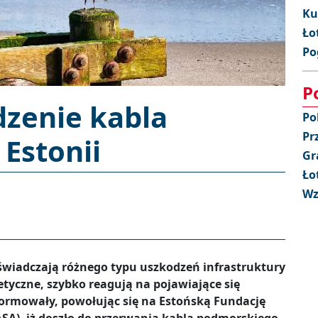
Ku
Ło
Po
P
zenie kabla
Po
Pr
Estonii
Gr
Ło
Wz
oświadczają różnego typu uszkodzeń infrastruktury
etyczne, szybko reagują na pojawiające się
formowały, powołując się na Estońską Fundację