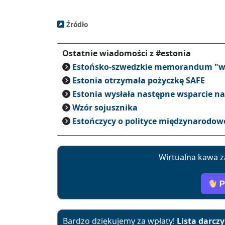
Źródło
Ostatnie wiadomości z #estonia
Estońsko-szwedzkie memorandum "w
Estonia otrzymała pożyczkę SAFE
Estonia wysłała następne wsparcie n
Wzór sojusznika
Estończycy o polityce międzynarodow
Wirtualna kawa z
Bardzo dziękujemy za wpłaty!
Lista darcz