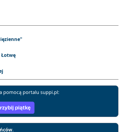
ięzienne"
a Łotwę
ej
a pomocą portalu suppi.pl:
yńców
.