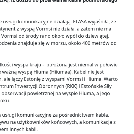
A), iż doszło do przerwania kabla podmorskiego
e usługi komunikacyjne działają. ELASA wyjaśniła, że
ynent z wyspą Vormsi nie działa, a zatem nie ma
Vormsi od środy rano około wpół do dziewiątej.
odzenia znajduje się w morzu, około 400 metrów od
lkości wyspa kraju - położona jest niemal w połowie
ie ważną wyspą Hiuma (Hiiumaa). Kabel nie jest
le łączy Estonię z wyspami Vormsi i Hiuma. Warto
ntrum Inwestycji Obronnych (RKK) i Estońskie Siły
obserwacji powietrznej na wyspie Hiuma, a jego
roku.
 usługi komunikacyjne za pośrednictwem kabla,
ływu na użytkowników końcowych, a komunikacja z
em innych kabli.