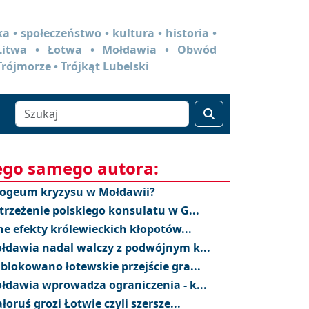
a • społeczeństwo • kultura • historia •
 Litwa • Łotwa • Mołdawia • Obwód
Trójmorze • Trójkąt Lubelski
ego samego autora:
ogeum kryzysu w Mołdawii?
trzeżenie polskiego konsulatu w G...
ne efekty królewieckich kłopotów...
łdawia nadal walczy z podwójnym k...
blokowano łotewskie przejście gra...
łdawia wprowadza ograniczenia - k...
ałoruś grozi Łotwie czyli szersze...