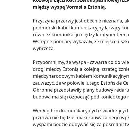
Rozwoju Łączności Szerokopasmowej (ELAS
między wyspą Vormsi a Estonią.
Przyczyna przerwy jest obecnie nieznana, al
podmorski kabel komunikacyjny łączący kont
również komunikacji między kontynentem a 
Wstępne pomiary wykazały, że miejsce uszk
wybrzeża.
Przypomnijmy, że wyspa - czwarta co do wie
drogi między Estonią a kolejną, strategiczn
międzynarodowym kablem komunikacyjnym, a
zauważyć, że w połowie lutego Estońskie Ce
Obronne przedstawiły plany budowy radaru 
budowa ma się rozpocząć pod koniec tego 
Według firm komunikacyjnych świadczących
przerwa nie będzie miała zauważalnego wp
wyspami będzie odbywać się za pośrednictw