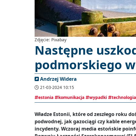
Zdjęcie: Pixabay
Następne uszkod
podmorskiego w 
Andrzej Widera
21-03-2024 10:15
estonia
komunikacja
wypadki
technologia
Władze Estonii, które od zeszłego roku d
podwodnej, jak gazociągi czy kable energ
incydenty. Wczoraj media estońskie poin