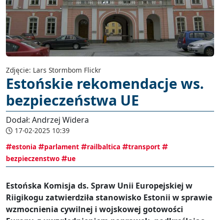
Zdjęcie: Lars Stormbom Flickr
Estońskie rekomendacje ws.
bezpieczeństwa UE
Dodał: Andrzej Widera
17-02-2025 10:39
estonia
parlament
railbaltica
transport
bezpieczenstwo
ue
Estońska Komisja ds. Spraw Unii Europejskiej w
Riigikogu zatwierdziła stanowisko Estonii w sprawie
wzmocnienia cywilnej i wojskowej gotowości