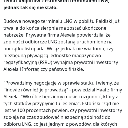
temat kłopotów z estońskim terminalem LNG,
jednak tak się nie stało.
Budowa nowego terminalu LNG w pobliżu Paldiski już
trwa, a do końca sierpnia ma zostać ukończone
nabrzeże. Prywatna firma Alexela potwierdziła, że ​​
zdolności odbiorcze LNG zostaną uruchomione na
początku listopada. Wciąż jednak nie wiadomo, czy
niezbędną pływającą jednostkę magazynowo-
regazyfikacyjną (FSRU) wynajmą prywatni inwestorzy
Alexela i Infortar, czy państwo fińskie.
"Prowadzimy negocjacje w sprawie statku i wiemy, że
Finowie również je prowadzą" - powiedział Hääl z firmy
Alexela. "Wkrótce będziemy musieli uzgodnić, który z
tych statków przypłynie tu jesienią". Estoński rząd nie
jest w 100 procentach pewien, czy prywatni inwestorzy
zdołają na czas zbudować niezbędną zdolność do
odbioru LNG, co jest jednym z powodów, dla których