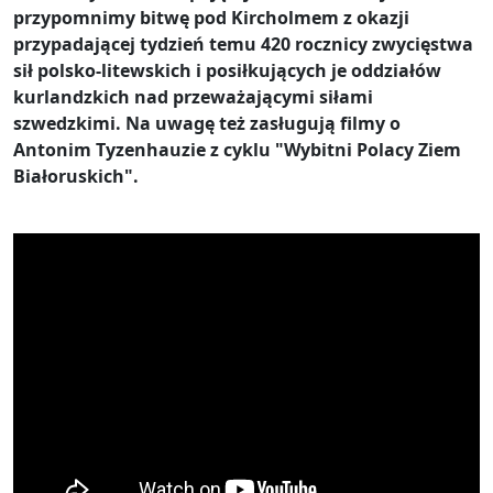
przypomnimy bitwę pod Kircholmem z okazji
przypadającej tydzień temu 420 rocznicy zwycięstwa
sił polsko-litewskich i posiłkujących je oddziałów
kurlandzkich nad przeważającymi siłami
szwedzkimi. Na uwagę też zasługują filmy o
Antonim Tyzenhauzie z cyklu "Wybitni Polacy Ziem
Białoruskich".