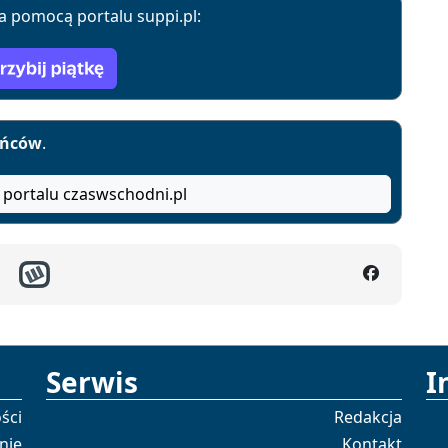
a pomocą portalu suppi.pl:
yńców
.
 portalu czaswschodni.pl
Serwis
I
ści
Redakcja
nie
Kontakt