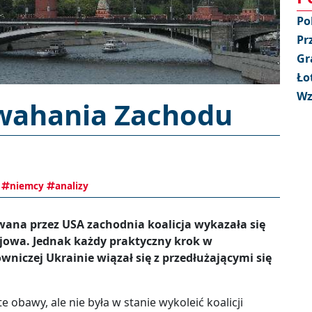
Po
Pr
Gr
Ło
Wz
wahania Zachodu
niemcy
analizy
wana przez USA zachodnia koalicja wykazała się
jowa. Jednak każdy praktyczny krok w
iczej Ukrainie wiązał się z przedłużającymi się
e obawy, ale nie była w stanie wykoleić koalicji