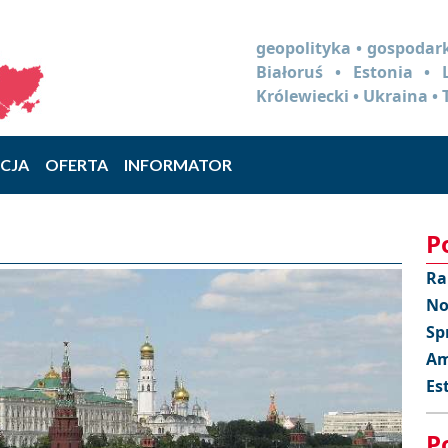
geopolityka • gospodark
Białoruś • Estonia •
Królewiecki • Ukraina • 
CJA
OFERTA
INFORMATOR
P
Ra
No
Sp
Am
Es
P