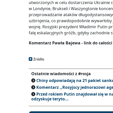
utworzonych w celu dostarczenia Ukrainie 
w Londynie, Brukseli i Waszyngtonie koncent
przeprowadzanie ataków długodystansowyc
uzbrojenia, co prawdopodobnie wywarłoby je
wojnę. Rosyjski prezydent Władimir Putin p
falę eskalacyjnych gróźb, gdyby zachodnie st
Komentarz Pawła Bajewa - link do całości
Źródło
Ostatnie wiadomości z #rosja
Chiny odpowiadają na 21 pakiet sankc
Komentarz ,,Rosyjscy jednorazowi age
Przed rokiem Putin znajdował się w n
odzyskuje teryto...