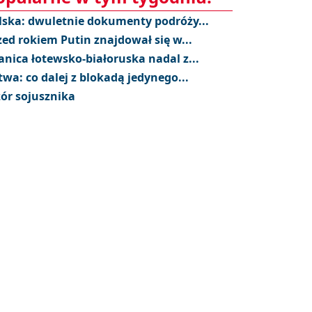
lska: dwuletnie dokumenty podróży...
zed rokiem Putin znajdował się w...
anica łotewsko-białoruska nadal z...
twa: co dalej z blokadą jedynego...
ór sojusznika