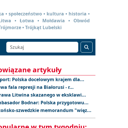
a • społeczeństwo • kultura • historia •
 Litwa • Łotwa • Mołdawia • Obwód
Trójmorze • Trójkąt Lubelski
owiązane artykuły
port: Polska docelowym krajem dla...
wa fala represji na Białorusi - r...
rawa Litwina skazanego w eksklawi...
basador Bodnar: Polska przygotowu...
tońsko-szwedzkie memorandum "więz...
opularne w tym tygodniu: