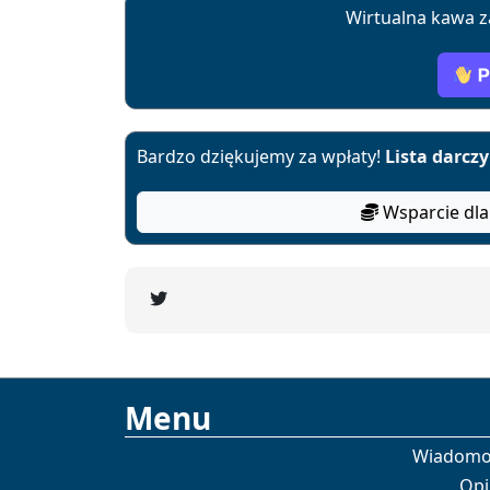
Wirtualna kawa z
Bardzo dziękujemy za wpłaty!
Lista darcz
Wsparcie dla
Menu
Wiadomo
Opi