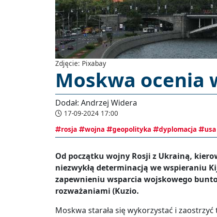
Zdjęcie: Pixabay
Moskwa ocenia 
Dodał: Andrzej Widera
17-09-2024 17:00
rosja
wojna
geopolityka
dyplomacja
usa
Od początku wojny Rosji z Ukrainą, kiero
niezwykłą determinacją we wspieraniu Ki
zapewnieniu wsparcia wojskowego buntown
rozważaniami (Kuzio.
Moskwa starała się wykorzystać i zaostrzyć t