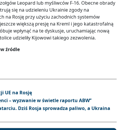
czołgów Leopard lub myśliwców F-16. Obecne obrady
rują się na udzieleniu Ukrainie zgody na
h na Rosję przy użyciu zachodnich systemów
szcze większą presję na Kreml i jego katastrofalną
róbuje wpłynąć na te dyskusje, uruchamiając nową
olice udzieliły Kijowowi takiego zezwolenia.
 w źródle
ji UE na Rosję
nci – wyzwanie w świetle raportu ABW’’
atarciu. Dziś Rosja sprowadza paliwo, a Ukraina