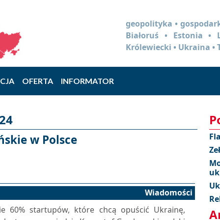
geopolityka • gospodark
Białoruś • Estonia •
Królewiecki • Ukraina • 
CJA
OFERTA
INFORMATOR
024
P
Fl
ńskie w Polsce
Ze
Mo
uk
Uk
Wiadomości
Re
e 60% startupów, które chcą opuścić Ukrainę,
A