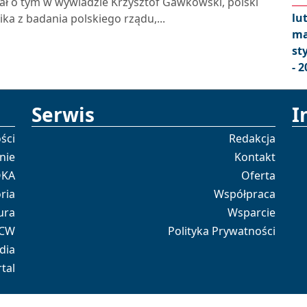
dał o tym w wywiadzie Krzysztof Gawkowski, polski
lu
ika z badania polskiego rządu,...
ma
st
- 2
Serwis
I
ści
Redakcja
nie
Kontakt
OKA
Oferta
ria
Współpraca
ura
Wsparcie
 CW
Polityka Prywatności
dia
tal