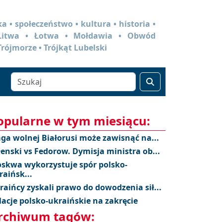
a • społeczeństwo • kultura • historia •
 Litwa • Łotwa • Mołdawia • Obwód
Trójmorze • Trójkąt Lubelski
opularne w tym miesiącu:
aga wolnej Białorusi może zawisnąć na...
łenski vs Fedorow. Dymisja ministra ob...
skwa wykorzystuje spór polsko-
raińsk...
raińcy zyskali prawo do dowodzenia sił...
lacje polsko-ukraińskie na zakręcie
rchiwum tagów: