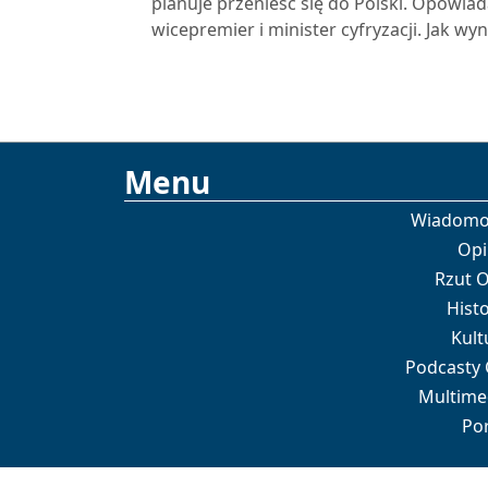
planuje przenieść się do Polski. Opowia
wicepremier i minister cyfryzacji. Jak wyn
Menu
Wiadomo
Opi
Rzut 
Histo
Kult
Podcasty
Multime
Por