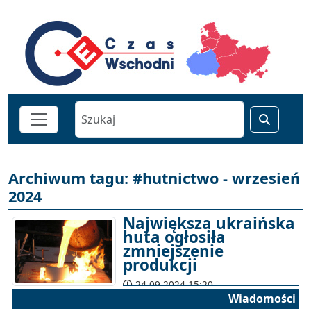
Archiwum tagu: #hutnictwo - wrzesień
2024
Największa ukraińska
huta ogłosiła
zmniejszenie
produkcji
24-09-2024 15:20
Wiadomości