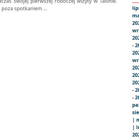
czas swojej pierwszej roboczej wizyty w Tallinie.
lip
 poza spotkaniem ...
ma
20
wr
20
- 
20
wr
20
20
20
- 
- 
pa
si
|
m
|
l
20