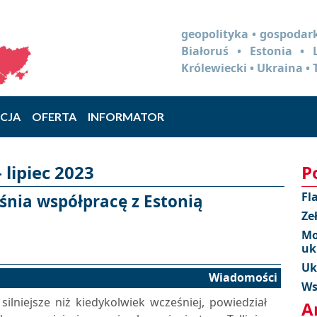
geopolityka • gospodark
Białoruś • Estonia •
Królewiecki • Ukraina • 
CJA
OFERTA
INFORMATOR
 lipiec 2023
P
Fl
eśnia współpracę z Estonią
Ze
Mo
uk
Uk
Wiadomości
Ws
silniejsze niż kiedykolwiek wcześniej, powiedział
A