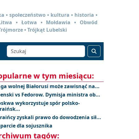
a • społeczeństwo • kultura • historia •
 Litwa • Łotwa • Mołdawia • Obwód
Trójmorze • Trójkąt Lubelski
opularne w tym miesiącu:
aga wolnej Białorusi może zawisnąć na...
łenski vs Fedorow. Dymisja ministra ob...
skwa wykorzystuje spór polsko-
raińsk...
raińcy zyskali prawo do dowodzenia sił...
parcie dla sojusznika
rchiwum tagów: