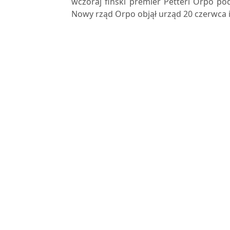
wczoraj fiński premier Petteri Orpo pod
Nowy rząd Orpo objął urząd 20 czerwca i