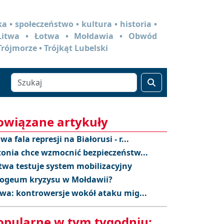
a • społeczeństwo • kultura • historia •
 Litwa • Łotwa • Mołdawia • Obwód
Trójmorze • Trójkąt Lubelski
owiązane artykuły
wa fala represji na Białorusi - r...
tonia chce wzmocnić bezpieczeństw...
twa testuje system mobilizacyjny
ogeum kryzysu w Mołdawii?
twa: kontrowersje wokół ataku mig...
opularne w tym tygodniu: