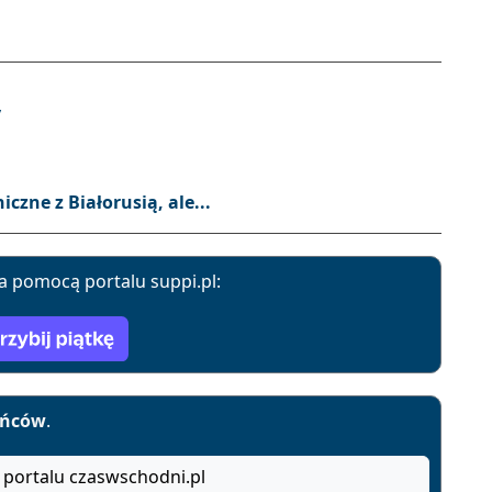
y
zne z Białorusią, ale...
a pomocą portalu suppi.pl:
yńców
.
 portalu czaswschodni.pl