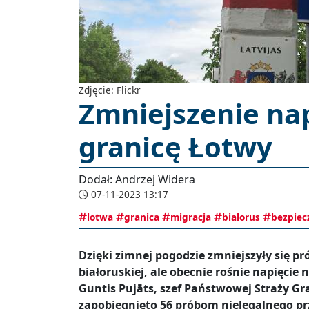
Zdjęcie: Flickr
Zmniejszenie na
granicę Łotwy
Dodał: Andrzej Widera
07-11-2023 13:17
lotwa
granica
migracja
bialorus
bezpiec
Dzięki zimnej pogodzie zmniejszyły się p
białoruskiej, ale obecnie rośnie napięcie n
Guntis Pujāts, szef Państwowej Straży Gr
zapobiegnięto 56 próbom nielegalnego prz