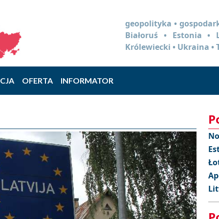
geopolityka • gospodark
Białoruś • Estonia •
Królewiecki • Ukraina • 
CJA
OFERTA
INFORMATOR
P
No
Es
Ło
Ap
Li
P