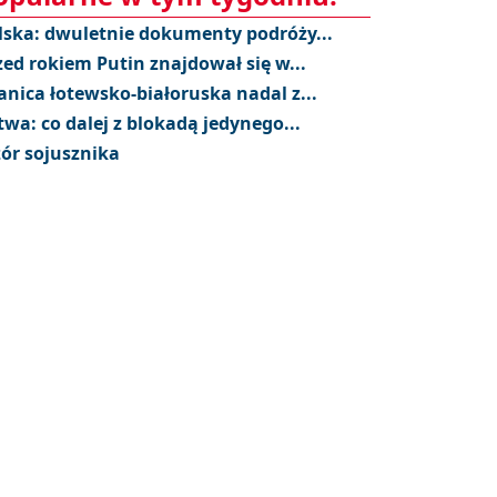
lska: dwuletnie dokumenty podróży...
zed rokiem Putin znajdował się w...
anica łotewsko-białoruska nadal z...
twa: co dalej z blokadą jedynego...
ór sojusznika