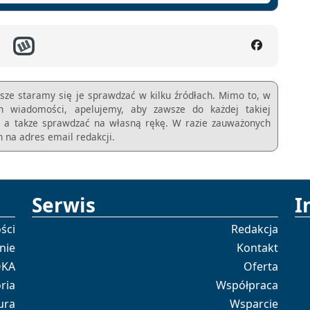
sze staramy się je sprawdzać w kilku źródłach. Mimo to, w
ch wiadomości, apelujemy, aby zawsze do każdej takiej
m, a takze sprawdzać na własną rękę. W razie zauważonych
 na adres email redakcji.
Serwis
I
ści
Redakcja
nie
Kontakt
OKA
Oferta
ria
Współpraca
ura
Wsparcie