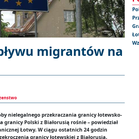
Po
Pr
Gr
Ło
Wz
pływu migrantów na
zenstwo
róby nielegalnego przekraczania granicy łotewsko-
a granicy Polski z Białorusią rośnie – powiedział
anicznej Łotwy. W ciągu ostatnich 24 godzin
ekroczenia granicy łotewskiej z Białorusią.