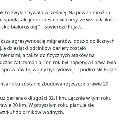
, jak to zwykle bywało wcześniej. Na pewno mroźna
spadła, ale jednocześnie widzimy, że wzrosła ilość
ko-białoruskiej ” – stwierdził Pujats.
ększą agresywnością migrantów, doszło do licznych
, a dziesiątki odcinków bariery zostało
mieniami, a także do fizycznych ataków na
dczas zatrzymania. Ten rok był napięty, a Łotwa była
prawców tej wojny hybrydowej” – podkreślił Pujāts.
ńca roku zostanie zbudowane jeszcze prawie 20
ż barierę o długości 92,1 km. Łącznie w tym roku
awie 20 km. W przyszłym roku planuje się
wzdłuż zbiorników wodnych.