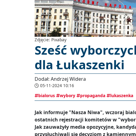
Zdjęcie: Pixabay
Sześć wyborczyc
dla Łukaszenki
Dodał: Andrzej Widera
05-11-2024 10:16
bialorus
wybory
propaganda
lukaszenka
Jak informuje "Nasza Niwa", wczoraj bia
ostatnich rejestracji komitetów w "wybor
Jak zauważyły media opozycyjne, kandyda
przysłuchiwali się decyzjom z kamiennymi