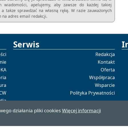
ch wiadomości, apelujemy, aby zawsze do każdej takiej
m, a takze sprawdzać na własną rękę. W razie zauważonych
 na adres email redakcji.
Serwis
I
ści
Redakcja
nie
Kontakt
OKA
Oferta
ria
Współpraca
ura
Wsparcie
 CW
Polityka Prywatności
dia
tal
wego działania pliki cookies
Więcej informacji