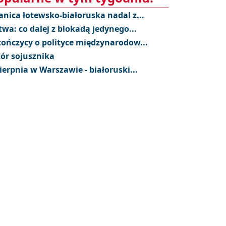
anica łotewsko-białoruska nadal z...
twa: co dalej z blokadą jedynego...
tończycy o polityce międzynarodow...
ór sojusznika
sierpnia w Warszawie - białoruski...