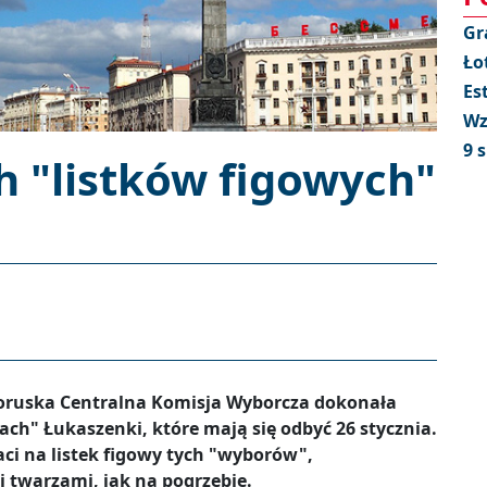
Gr
Ło
Es
Wz
9 
h "listków figowych"
loruska Centralna Komisja Wyborcza dokonała
ach" Łukaszenki, które mają się odbyć 26 stycznia.
ci na listek figowy tych "wyborów",
 twarzami, jak na pogrzebie.