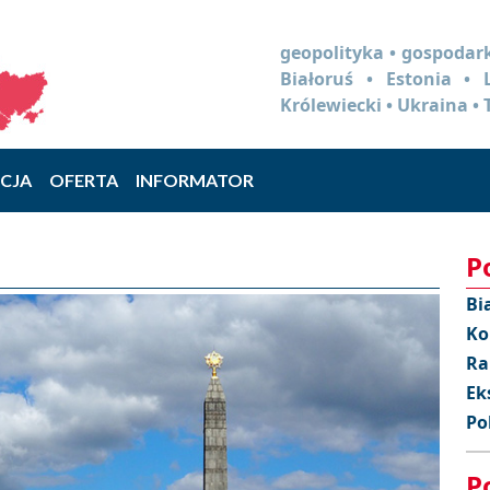
geopolityka • gospodark
Białoruś • Estonia •
Królewiecki • Ukraina • 
CJA
OFERTA
INFORMATOR
P
Bi
Ko
Ra
Ek
Po
P