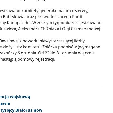
jestrowano komitety generała majora rezerwy,
ja Bobrykowa oraz przewodniczącego Partii
nny Konopackiej. W zeszłym tygodniu zarejestrowano
kiewicza, Aleksandra Chiżniaka i Olgi Czamadanowej.
Kawalowej z powodu niewystarczającej liczby
e złożył listy komitetu. Zbiórka podpisów (wymagane
 i zakończy 6 grudnia. Od 22 do 31 grudnia włącznie
nastąpią odmowy rejestracji.
dencją wojskową
zawie
tysięcy Białorusinów