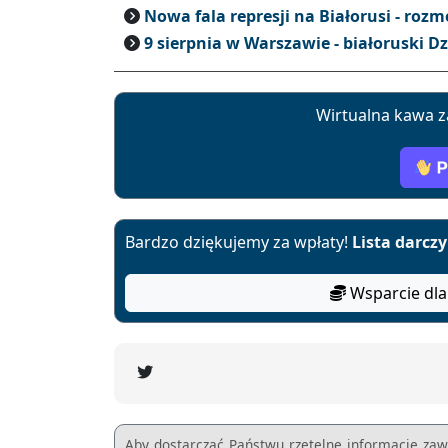
Nowa fala represji na Białorusi - ro
9 sierpnia w Warszawie - białoruski D
Wirtualna kawa z
Bardzo dziękujemy za wpłaty!
Lista darcz
Wsparcie dla
Aby dostarczać Państwu rzetelne informacje zaw