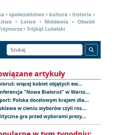
a • społeczeństwo • kultura • historia •
 Litwa • Łotwa • Mołdawia • Obwód
Trójmorze • Trójkąt Lubelski
owiązane artykuły
aloruś: więcej kobiet objętych ew...
nferencja "Nowa Białoruś" w Warsz...
port: Polska docelowym krajem dla...
sklawa w cieniu wyborów czyli ros...
lityczna gra przed wyborami prezy...
opularne w tym tygodniu: