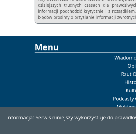
dzisiejszych trudnych czasach dla prawdziwy
informacji podchodzić krytycznie i z rozsądkie
błędów prosimy o przysłanie informacji zwrotnych
Menu
Wiadomo
Opi
Rzut 
Histo
Kult
Podcasty
Multime
Por
Informacja: Serwis niniejszy wykorzystuje do prawidło