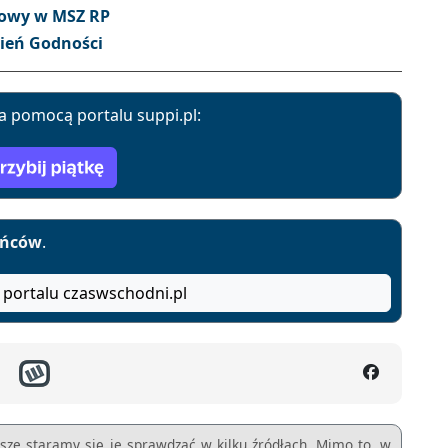
zmowy w MSZ RP
zień Godności
a pomocą portalu suppi.pl:
yńców
.
 portalu czaswschodni.pl
sze staramy się je sprawdzać w kilku źródłach. Mimo to, w