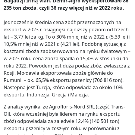
Gagauzji Iriną Vlah. Demir-Agro wyeksportowało 86
235 ton zboża, czyli 36 razy więcej niż w 2022 roku.
Jednocześnie średnia cena zbóż przeznaczonych na
eksport w 2023 r. osiągnęła najniższy poziom od trzech
lat – 3,77 lei za kg. To o 30% mniej niż w 2022 r. (5,39 lei) i
10,5% mniej niż w 2021 r. (4,21 lei). Podobną sytuację z
kosztami zboża zaobserwowano na rynku światowym –
w 2023 roku cena zboża spadła o 15,4% w stosunku do
roku 2022. Powodem jest duża podaż zbóż, zwłaszcza z
Rosji. Mołdawia eksportowała zboże głównie do
Rumunii – ok. 65,5% eksportu pszenicy (706 816 ton).
Następna jest Turcja, która odpowiada za około 10%
eksportu, Indonezja, Grecja i Malezja.
Z analizy wynika, że ​​Agrofloris-Nord SRL (część Trans-
Oil, która wcześniej była liderem na rynku eksportu
zbóż) odpowiadała za zaledwie 12,4% (140 501 ton)
eksportu pszenicy w zeszłym roku w porównaniu z