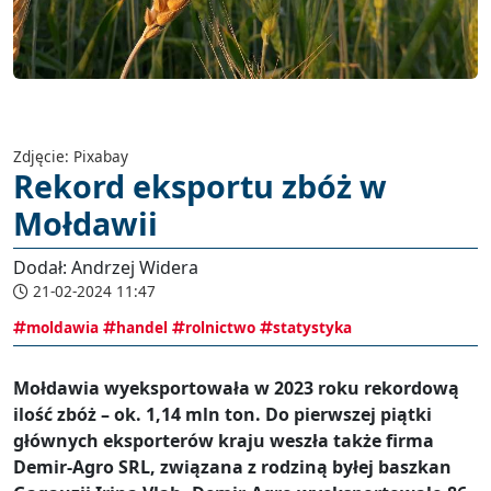
Zdjęcie: Pixabay
Rekord eksportu zbóż w
Mołdawii
Dodał: Andrzej Widera
21-02-2024 11:47
moldawia
handel
rolnictwo
statystyka
Mołdawia wyeksportowała w 2023 roku rekordową
ilość zbóż – ok. 1,14 mln ton. Do pierwszej piątki
głównych eksporterów kraju weszła także firma
Demir-Agro SRL, związana z rodziną byłej baszkan