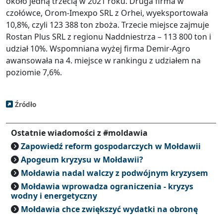
około jedną trzecią w 2021 roku. Druga firma w
czołówce, Orom-Imexpo SRL z Orhei, wyeksportowała
10,8%, czyli 123 388 ton zboża. Trzecie miejsce zajmuje
Rostan Plus SRL z regionu Naddniestrza – 113 800 ton i
udział 10%. Wspomniana wyżej firma Demir-Agro
awansowała na 4. miejsce w rankingu z udziałem na
poziomie 7,6%.
Źródło
Ostatnie wiadomości z #moldawia
Zapowiedź reform gospodarczych w Mołdawii
Apogeum kryzysu w Mołdawii?
Mołdawia nadal walczy z podwójnym kryzysem
Mołdawia wprowadza ograniczenia - kryzys
wodny i energetyczny
Mołdawia chce zwiększyć wydatki na obronę