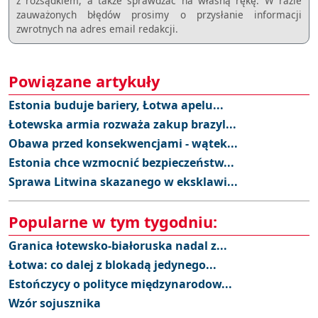
z rozsądkiem, a takze sprawdzać na własną rękę. W razie
zauważonych błędów prosimy o przysłanie informacji
zwrotnych na adres email redakcji.
Powiązane artykuły
Estonia buduje bariery, Łotwa apelu...
Łotewska armia rozważa zakup brazyl...
Obawa przed konsekwencjami - wątek...
Estonia chce wzmocnić bezpieczeństw...
Sprawa Litwina skazanego w eksklawi...
Popularne w tym tygodniu:
Granica łotewsko-białoruska nadal z...
Łotwa: co dalej z blokadą jedynego...
Estończycy o polityce międzynarodow...
Wzór sojusznika