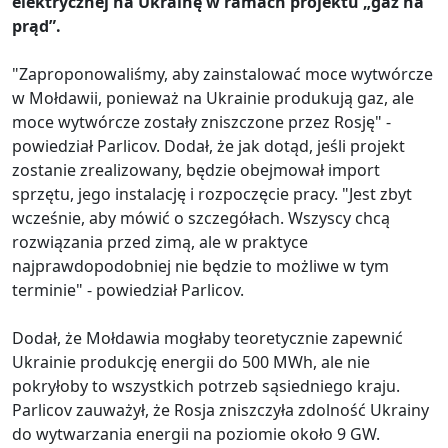
elektrycznej na Ukrainę w ramach projektu „gaz na
prąd”.
"Zaproponowaliśmy, aby zainstalować moce wytwórcze
w Mołdawii, ponieważ na Ukrainie produkują gaz, ale
moce wytwórcze zostały zniszczone przez Rosję" -
powiedział Parlicov. Dodał, że jak dotąd, jeśli projekt
zostanie zrealizowany, będzie obejmował import
sprzętu, jego instalację i rozpoczęcie pracy. "Jest zbyt
wcześnie, aby mówić o szczegółach. Wszyscy chcą
rozwiązania przed zimą, ale w praktyce
najprawdopodobniej nie będzie to możliwe w tym
terminie" - powiedział Parlicov.
Dodał, że Mołdawia mogłaby teoretycznie zapewnić
Ukrainie produkcję energii do 500 MWh, ale nie
pokryłoby to wszystkich potrzeb sąsiedniego kraju.
Parlicov zauważył, że Rosja zniszczyła zdolność Ukrainy
do wytwarzania energii na poziomie około 9 GW.