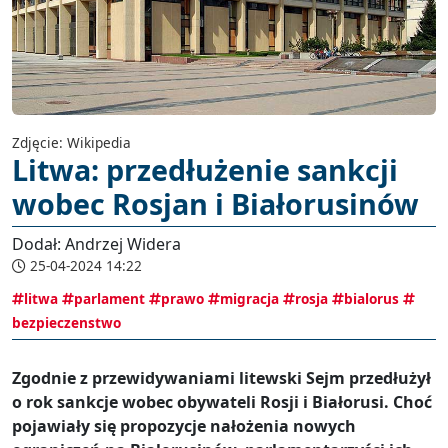
Zdjęcie: Wikipedia
Litwa: przedłużenie sankcji
wobec Rosjan i Białorusinów
Dodał: Andrzej Widera
25-04-2024 14:22
litwa
parlament
prawo
migracja
rosja
bialorus
bezpieczenstwo
Zgodnie z przewidywaniami litewski Sejm przedłużył
o rok sankcje wobec obywateli Rosji i Białorusi. Choć
pojawiały się propozycje nałożenia nowych