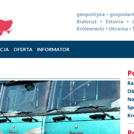
geopolityka • gospodark
Białoruś • Estonia •
Królewiecki • Ukraina • 
CJA
OFERTA
INFORMATOR
P
Ra
Ob
No
Sp
Kr
P