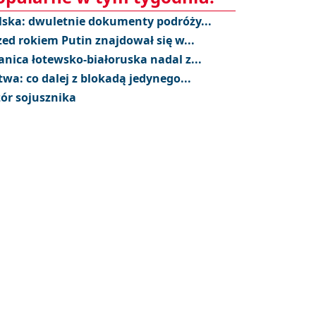
lska: dwuletnie dokumenty podróży...
zed rokiem Putin znajdował się w...
anica łotewsko-białoruska nadal z...
twa: co dalej z blokadą jedynego...
ór sojusznika