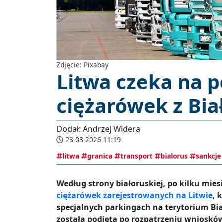
Zdjęcie: Pixabay
Litwa czeka na 
ciężarówek z Bia
Dodał: Andrzej Widera
23-03-2026 11:19
litwa
granica
transport
bialorus
sankcje
Według strony białoruskiej, po kilku mies
ciężarówek zarejestrowanych na Litwie
, 
specjalnych parkingach na terytorium Bia
została podjęta po rozpatrzeniu wniosków 