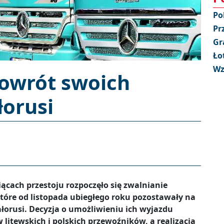
Po
Pr
Gr
Ło
Wz
powrót swoich
łorusi
iącach przestoju rozpoczęło się zwalnianie
które od listopada ubiegłego roku pozostawały na
łorusi. Decyzja o umożliwieniu ich wyjazdu
litewskich i polskich przewoźników, a realizacja