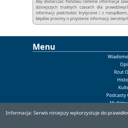
Aby dostarczać Państwu rzetelne informacje zaw
dzisiejszych trudnych czasach dla prawdziwy
informacji podchodzić krytycznie i z rozsądkie
błędów prosimy o przysłanie informacji zwrotnych
Menu
Wiadomo
Opi
Rzut 
Histo
Kult
Podcasty
Multime
Por
Informacja: Serwis niniejszy wykorzystuje do prawidło