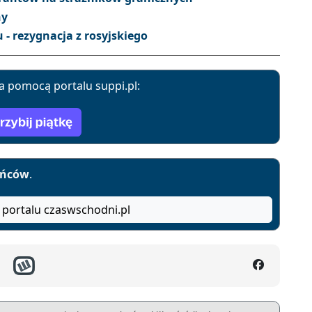
ny
- rezygnacja z rosyjskiego
a pomocą portalu suppi.pl:
yńców
.
 portalu czaswschodni.pl