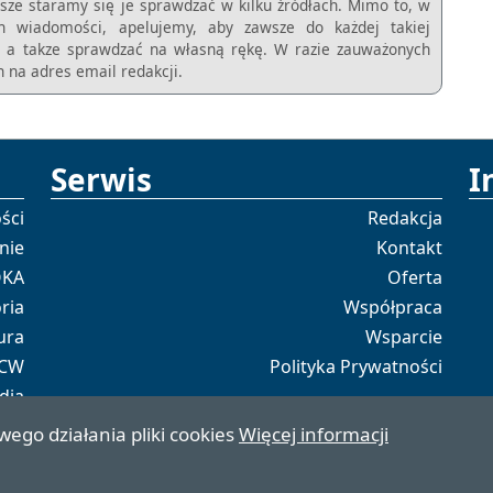
sze staramy się je sprawdzać w kilku źródłach. Mimo to, w
ch wiadomości, apelujemy, aby zawsze do każdej takiej
m, a takze sprawdzać na własną rękę. W razie zauważonych
 na adres email redakcji.
Serwis
I
ści
Redakcja
nie
Kontakt
OKA
Oferta
ria
Współpraca
ura
Wsparcie
 CW
Polityka Prywatności
dia
tal
wego działania pliki cookies
Więcej informacji