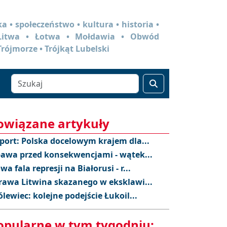
a • społeczeństwo • kultura • historia •
 Litwa • Łotwa • Mołdawia • Obwód
Trójmorze • Trójkąt Lubelski
owiązane artykuły
port: Polska docelowym krajem dla...
awa przed konsekwencjami - wątek...
wa fala represji na Białorusi - r...
rawa Litwina skazanego w eksklawi...
ólewiec: kolejne podejście Łukoil...
opularne w tym tygodniu: