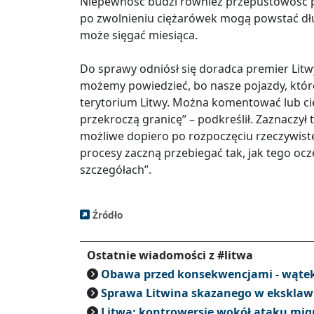
Niepewność budzi również przepustowość pr
po zwolnieniu ciężarówek mogą powstać dług
może sięgać miesiąca.
Do sprawy odniósł się doradca premier Litwy
możemy powiedzieć, bo nasze pojazdy, które 
terytorium Litwy. Można komentować lub cies
przekroczą granicę” – podkreślił. Zaznaczył
możliwe dopiero po rozpoczęciu rzeczywist
procesy zaczną przebiegać tak, jak tego o
szczegółach”.
Źródło
Ostatnie wiadomości z #litwa
Obawa przed konsekwencjami - wątek
Sprawa Litwina skazanego w eksklawi
Litwa: kontrowersje wokół ataku mig