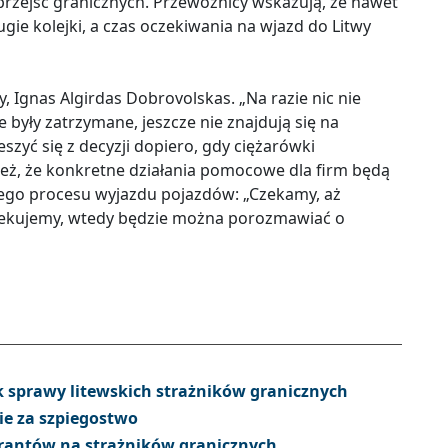
zejść granicznych. Przewoźnicy wskazują, że nawet
ie kolejki, a czas oczekiwania na wjazd do Litwy
, Ignas Algirdas Dobrovolskas. „Na razie nic nie
były zatrzymane, jeszcze nie znajdują się na
zyć się z decyzji dopiero, gdy ciężarówki
 też, że konkretne działania pomocowe dla firm będą
ego procesu wyjazdu pojazdów: „Czekamy, aż
czekujemy, wtedy będzie można porozmawiać o
 sprawy litewskich strażników granicznych
e za szpiegostwo
rantów na strażników granicznych