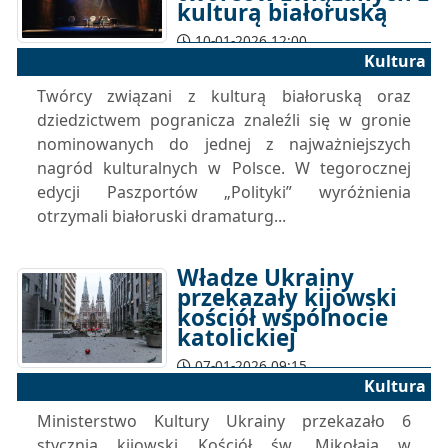
kulturą białoruską
10-01-2026 12:00
Kultura
Twórcy związani z kulturą białoruską oraz
dziedzictwem pogranicza znaleźli się w gronie
nominowanych do jednej z najważniejszych
nagród kulturalnych w Polsce. W tegorocznej
edycji Paszportów „Polityki” wyróżnienia
otrzymali białoruski dramaturg...
Władze Ukrainy
przekazały kijowski
kościół wspólnocie
katolickiej
07-01-2026 09:15
Kultura
Ministerstwo Kultury Ukrainy przekazało 6
stycznia kijowski Kościół św. Mikołaja w