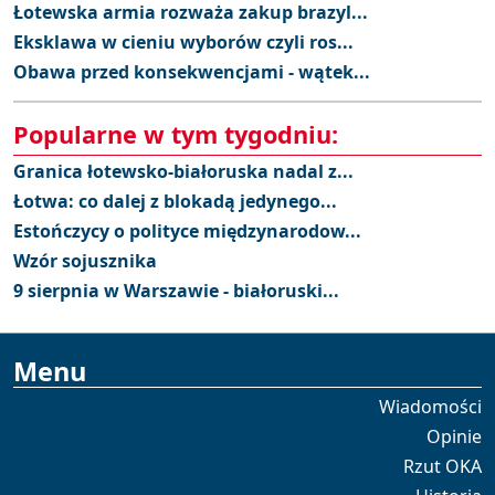
Łotewska armia rozważa zakup brazyl...
Eksklawa w cieniu wyborów czyli ros...
Obawa przed konsekwencjami - wątek...
Popularne w tym tygodniu:
Granica łotewsko-białoruska nadal z...
Łotwa: co dalej z blokadą jedynego...
Estończycy o polityce międzynarodow...
Wzór sojusznika
9 sierpnia w Warszawie - białoruski...
Menu
Wiadomości
Opinie
Rzut OKA