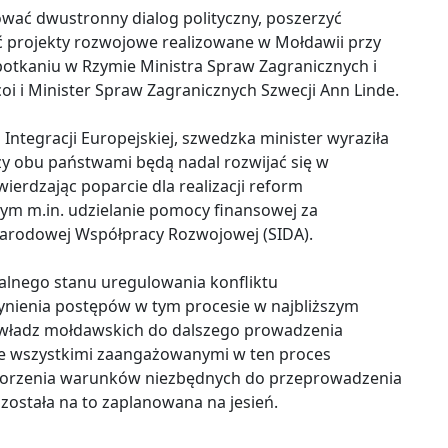
ować dwustronny dialog polityczny, poszerzyć
 projekty rozwojowe realizowane w Mołdawii przy
potkaniu w Rzymie Ministra Spraw Zagranicznych i
coi i Minister Spraw Zagranicznych Szwecji Ann Linde.
Integracji Europejskiej, szwedzka minister wyraziła
y obu państwami będą nadal rozwijać się w
erdzając poparcie dla realizacji reform
ym m.in. udzielanie pomocy finansowej za
arodowej Współpracy Rozwojowej (SIDA).
alnego stanu uregulowania konfliktu
ynienia postępów w tym procesie w najbliższym
ść władz mołdawskich do dalszego prowadzenia
e wszystkimi zaangażowanymi w ten proces
tworzenia warunków niezbędnych do przeprowadzenia
ostała na to zaplanowana na jesień.