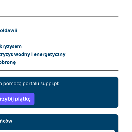
ołdawii
 kryzysem
ryzys wodny i energetyczny
 obronę
a pomocą portalu suppi.pl:
yńców
.