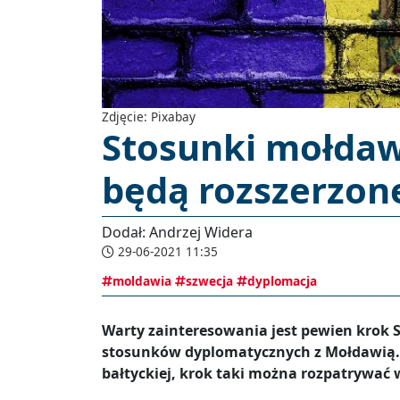
Zdjęcie: Pixabay
Stosunki mołda
będą rozszerzon
Dodał: Andrzej Widera
29-06-2021 11:35
moldawia
szwecja
dyplomacja
Warty zainteresowania jest pewien krok S
stosunków dyplomatycznych z Mołdawią. 
bałtyckiej, krok taki można rozpatrywać w