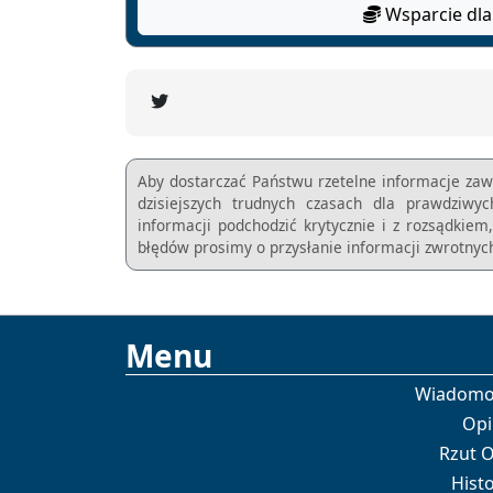
Wsparcie dla
Aby dostarczać Państwu rzetelne informacje zaw
dzisiejszych trudnych czasach dla prawdziwy
informacji podchodzić krytycznie i z rozsądkie
błędów prosimy o przysłanie informacji zwrotnych
Menu
Wiadomo
Opi
Rzut 
Histo