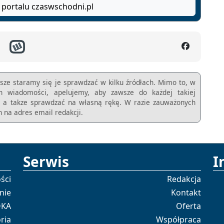
 portalu czaswschodni.pl
sze staramy się je sprawdzać w kilku źródłach. Mimo to, w
ch wiadomości, apelujemy, aby zawsze do każdej takiej
m, a takze sprawdzać na własną rękę. W razie zauważonych
 na adres email redakcji.
Serwis
I
ści
Redakcja
nie
Kontakt
OKA
Oferta
ria
Współpraca