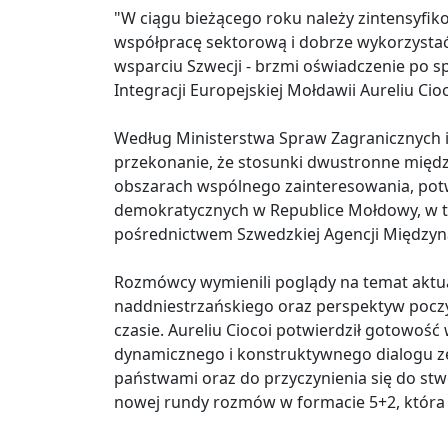
"W ciągu bieżącego roku należy zintensyfik
współpracę sektorową i dobrze wykorzystać
wsparciu Szwecji - brzmi oświadczenie po s
Integracji Europejskiej Mołdawii Aureliu Cio
Według Ministerstwa Spraw Zagranicznych i 
przekonanie, że stosunki dwustronne międz
obszarach wspólnego zainteresowania, potwi
demokratycznych w Republice Mołdowy, w t
pośrednictwem Szwedzkiej Agencji Międzyn
Rozmówcy wymienili poglądy na temat aktu
naddniestrzańskiego oraz perspektyw pocz
czasie. Aureliu Ciocoi potwierdził gotowo
dynamicznego i konstruktywnego dialogu z
państwami oraz do przyczynienia się do s
nowej rundy rozmów w formacie 5+2, która z