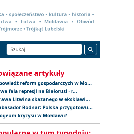
a • społeczeństwo • kultura • historia •
 Litwa • Łotwa • Mołdawia • Obwód
Trójmorze • Trójkąt Lubelski
owiązane artykuły
powiedź reform gospodarczych w Mo...
wa fala represji na Białorusi - r...
rawa Litwina skazanego w eksklawi...
basador Bodnar: Polska przygotowu...
ogeum kryzysu w Mołdawii?
opularne w tym tygodniu: