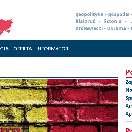
geopolityka • gospodark
Białoruś • Estonia •
Królewiecki • Ukraina • 
CJA
OFERTA
INFORMATOR
P
Za
No
Sp
Am
Ap
P