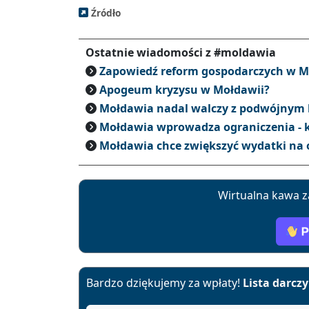
Źródło
Ostatnie wiadomości z #moldawia
Zapowiedź reform gospodarczych w M
Apogeum kryzysu w Mołdawii?
Mołdawia nadal walczy z podwójnym
Mołdawia wprowadza ograniczenia - k
Mołdawia chce zwiększyć wydatki na
Wirtualna kawa z
Bardzo dziękujemy za wpłaty!
Lista darcz