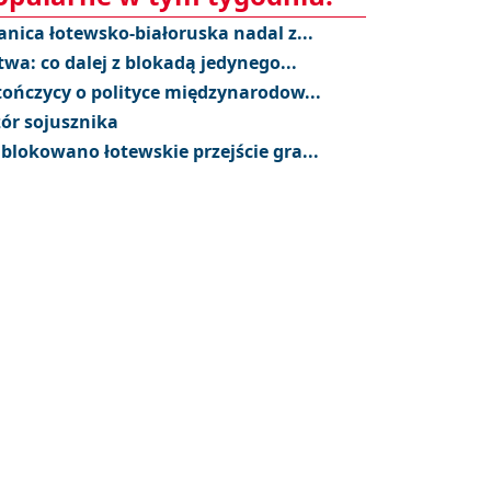
anica łotewsko-białoruska nadal z...
twa: co dalej z blokadą jedynego...
tończycy o polityce międzynarodow...
ór sojusznika
blokowano łotewskie przejście gra...