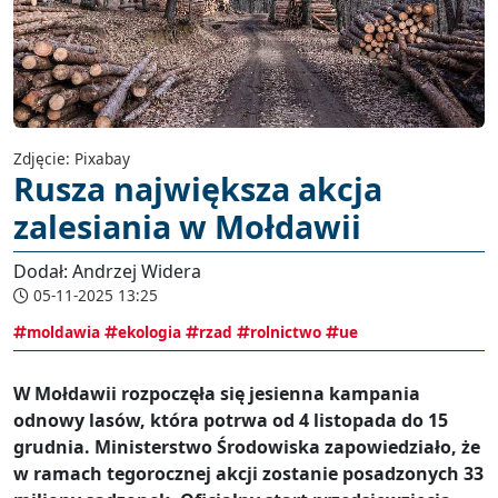
Zdjęcie: Pixabay
Rusza największa akcja
zalesiania w Mołdawii
Dodał: Andrzej Widera
05-11-2025 13:25
moldawia
ekologia
rzad
rolnictwo
ue
W Mołdawii rozpoczęła się jesienna kampania
odnowy lasów, która potrwa od 4 listopada do 15
grudnia. Ministerstwo Środowiska zapowiedziało, że
w ramach tegorocznej akcji zostanie posadzonych 33