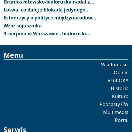
Granica łotewsko-białoruska nadal z...
Łotwa: co dalej z blokadą jedynego...
Estończycy o polityce międzynarodow...
Wzór sojusznika
9 sierpnia w Warszawie - białoruski...
Menu
Wiadomości
Opinie
Rzut OKA
Historia
Kultura
Podcasty CW
Multimedia
Portal
Serwis