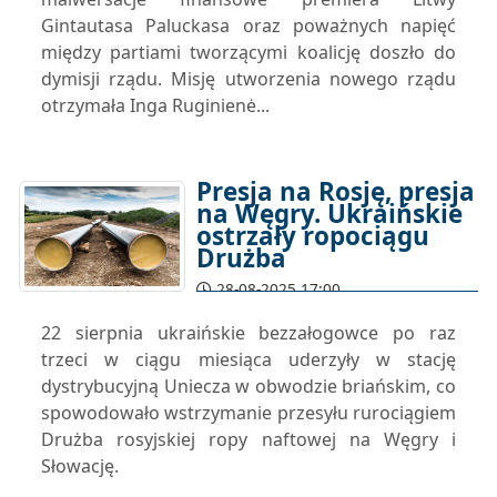
Gintautasa Paluckasa oraz poważnych napięć
między partiami tworzącymi koalicję doszło do
dymisji rządu. Misję utworzenia nowego rządu
otrzymała Inga Ruginienė...
Presja na Rosję, presja
na Węgry. Ukraińskie
ostrzały ropociągu
Drużba
28-08-2025 17:00
22 sierpnia ukraińskie bezzałogowce po raz
trzeci w ciągu miesiąca uderzyły w stację
dystrybucyjną Uniecza w obwodzie briańskim, co
spowodowało wstrzymanie przesyłu rurociągiem
Drużba rosyjskiej ropy naftowej na Węgry i
Słowację.