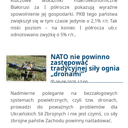
Kluczowe wskaźniki makroekonomiczne
Białorusi za I półrocze pokazują wyraźne
spowolnienie jej gospodarki. PKB tego państwa
zwiększył się w tym czasie jedynie o 2,1% r/r. Tak
niski poziom – na koniec I półrocza ub.r.
odnotowano zwyżkę o 5% r/r...
NATO nie powinno
zastępować
tradycyjnej siły ognia
„dronami”
06-08-2025 17:00
Nadmierne poleganie na bezzałogowych
systemach powietrznych, czyli tzw. dronach,
prowadzi do poważnych problemów dla
Ukraińskich Sił Zbrojnych i nie jest czymś, co siły
zbrojne państw Zachodu powinny naśladować.