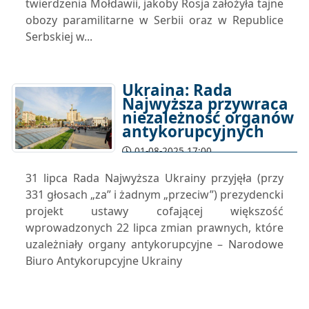
twierdzenia Mołdawii, jakoby Rosja założyła tajne
obozy paramilitarne w Serbii oraz w Republice
Serbskiej w...
Ukraina: Rada
Najwyższa przywraca
niezależność organów
antykorupcyjnych
01-08-2025 17:00
31 lipca Rada Najwyższa Ukrainy przyjęła (przy
331 głosach „za” i żadnym „przeciw”) prezydencki
projekt ustawy cofającej większość
wprowadzonych 22 lipca zmian prawnych, które
uzależniały organy antykorupcyjne – Narodowe
Biuro Antykorupcyjne Ukrainy