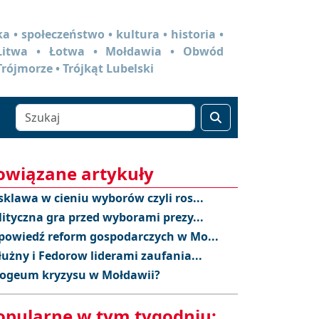
a • społeczeństwo • kultura • historia •
 Litwa • Łotwa • Mołdawia • Obwód
Trójmorze • Trójkąt Lubelski
owiązane artykuły
sklawa w cieniu wyborów czyli ros...
lityczna gra przed wyborami prezy...
powiedź reform gospodarczych w Mo...
łużny i Fedorow liderami zaufania...
ogeum kryzysu w Mołdawii?
opularne w tym tygodniu: