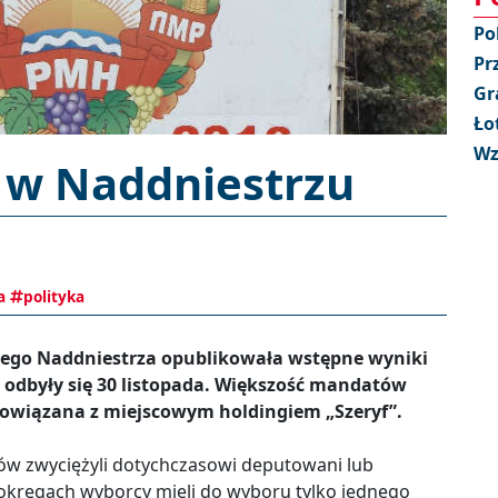
Po
Pr
Gr
Ło
Wz
 w Naddniestrzu
a
polityka
ego Naddniestrza opublikowała wstępne wyniki
odbyły się 30 listopada. Większość mandatów
powiązana z miejscowym holdingiem „Szeryf”.
gów zwyciężyli dotychczasowi deputowani lub
okręgach wyborcy mieli do wyboru tylko jednego