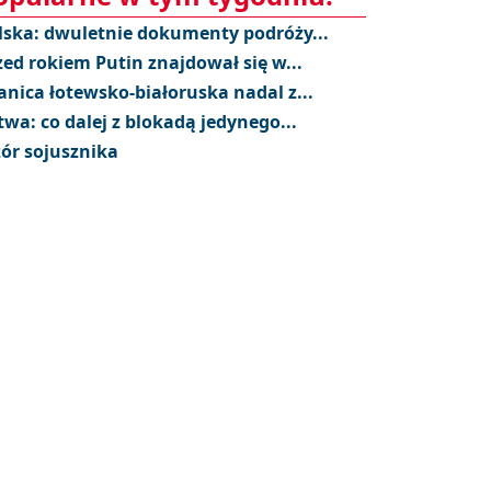
lska: dwuletnie dokumenty podróży...
zed rokiem Putin znajdował się w...
anica łotewsko-białoruska nadal z...
twa: co dalej z blokadą jedynego...
ór sojusznika