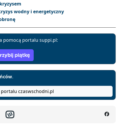
 kryzysem
ryzys wodny i energetyczny
 obronę
a pomocą portalu suppi.pl:
yńców
.
 portalu czaswschodni.pl