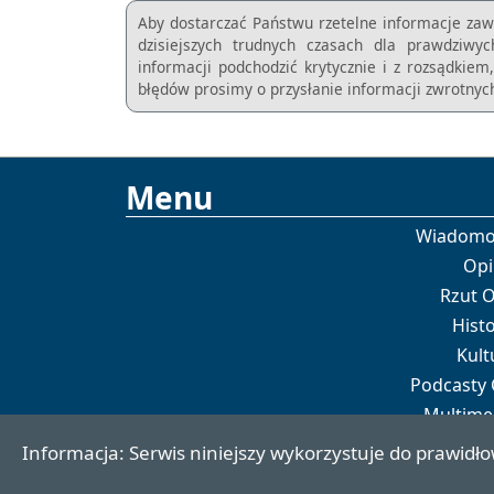
Aby dostarczać Państwu rzetelne informacje zaw
dzisiejszych trudnych czasach dla prawdziwy
informacji podchodzić krytycznie i z rozsądkie
błędów prosimy o przysłanie informacji zwrotnych
Menu
Wiadomo
Opi
Rzut 
Histo
Kult
Podcasty
Multime
Por
Informacja: Serwis niniejszy wykorzystuje do prawidło