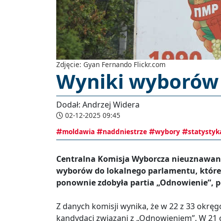
Zdjęcie: Gyan Fernando Flickr.com
Wyniki wyborów
Dodał: Andrzej Widera
02-12-2025 09:45
moldawia
naddniestrze
wybory
statystyk
Centralna Komisja Wyborcza nieuznawan
wyborów do lokalnego parlamentu, które 
ponownie zdobyła partia „Odnowienie”, 
Z danych komisji wynika, że w 22 z 33 okrę
kandydaci związani z „Odnowieniem”. W 21 