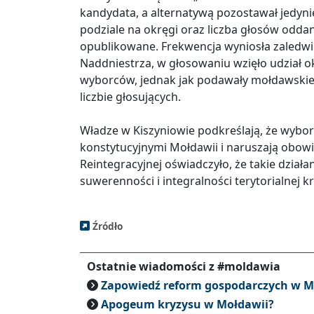
kandydata, a alternatywą pozostawał jedyni
podziale na okręgi oraz liczba głosów odda
opublikowane. Frekwencja wyniosła zaledwi
Naddniestrza, w głosowaniu wzięło udział ok
wyborców, jednak jak podawały mołdawskie m
liczbie głosujących.
Władze w Kiszyniowie podkreślają, że wybo
konstytucyjnymi Mołdawii i naruszają obowią
Reintegracyjnej oświadczyło, że takie dział
suwerenności i integralności terytorialnej kr
Źródło
Ostatnie wiadomości z #moldawia
Zapowiedź reform gospodarczych w M
Apogeum kryzysu w Mołdawii?