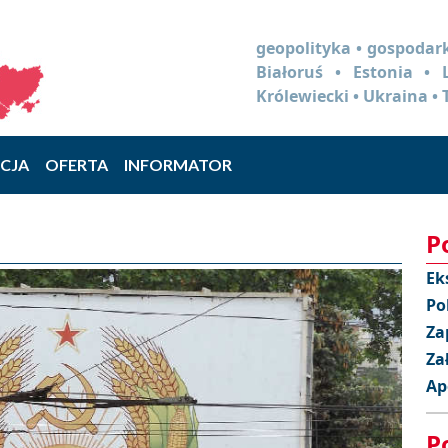
geopolityka • gospodark
Białoruś • Estonia •
Królewiecki • Ukraina • 
CJA
OFERTA
INFORMATOR
P
Ek
Po
Za
Za
Ap
P