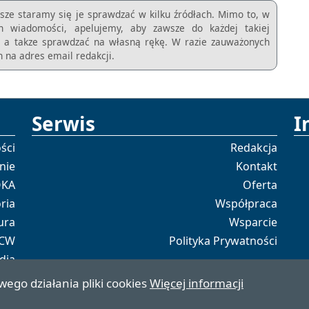
sze staramy się je sprawdzać w kilku źródłach. Mimo to, w
ch wiadomości, apelujemy, aby zawsze do każdej takiej
m, a takze sprawdzać na własną rękę. W razie zauważonych
 na adres email redakcji.
Serwis
I
ści
Redakcja
nie
Kontakt
OKA
Oferta
ria
Współpraca
ura
Wsparcie
 CW
Polityka Prywatności
dia
tal
wego działania pliki cookies
Więcej informacji