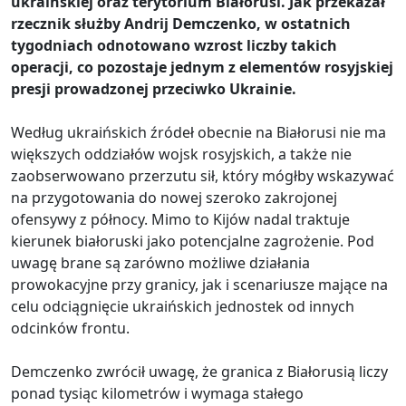
ukraińskiej oraz terytorium Białorusi. Jak przekazał
rzecznik służby Andrij Demczenko, w ostatnich
tygodniach odnotowano wzrost liczby takich
operacji, co pozostaje jednym z elementów rosyjskiej
presji prowadzonej przeciwko Ukrainie.
Według ukraińskich źródeł obecnie na Białorusi nie ma
większych oddziałów wojsk rosyjskich, a także nie
zaobserwowano przerzutu sił, który mógłby wskazywać
na przygotowania do nowej szeroko zakrojonej
ofensywy z północy. Mimo to Kijów nadal traktuje
kierunek białoruski jako potencjalne zagrożenie. Pod
uwagę brane są zarówno możliwe działania
prowokacyjne przy granicy, jak i scenariusze mające na
celu odciągnięcie ukraińskich jednostek od innych
odcinków frontu.
Demczenko zwrócił uwagę, że granica z Białorusią liczy
ponad tysiąc kilometrów i wymaga stałego